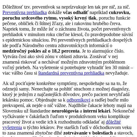
Dôležitosť tzv. preventívok sa neprízvukuje len tak pre nič, za nič.
Preventívna prehliadka
dokáže
včas odhaliť
napríklad
cukrovku,
poruchu srdcového rytmu, vysoký krvný tlak
, poruchu funkcie
pečene, obličiek či štítnej žľazy, ale i rakovinu hrubého čreva.
Napriek tomu, že môže ísť o záchranu života, počet preventívnych
prehliadok v minulom roku citeľne klesol, čo pravdepodobne súvisí
s epidemickou situáciou. Pri preventívnych prehliadkach dospelých
ide podľa Národného centra zdravotníckych informácií o
medziročný pokles až o 18,2 percenta
. Je to alarmujúce číslo.
Vytvára čosi ako sivú zónu v oblasti zdravia. Zostávať v nej
znamená riskovať a nechávať možným zdravotným problémom
voľný priebeh. Na vyšetrenie si potrebujete vyhradiť len 30 minút –
viac vášho času si
štandardná preventívna prehliadka
nevyžaduje.
Ak už pociťujete konkrétne symptómy, nespoliehajte sa na to, že
odznejú samy. Nenechajte sa pohltiť strachom z možnej diagnózy,
ktorý je jedným z najčastejších dôvodov, prečo pacient nevyhľadá
lekársku pomoc. Objednajte sa k
odborníkovi
a radšej buďte milo
prekvapení, ak nejde o nič vážne. Najdlhšie čakacie lehoty majú na
Slovensku už štandardne
neurológovia
a
interní lekári
. Nekonečné
vyčkávanie v čakárňach ľuďom v produktívnom veku komplikuje
pracovný život a vedie ich k rozhodnutiu odkladať aj
dôležité
vyšetrenia
u týchto lekárov. Pre starších ľudí v dôchodkovom veku
to zasa znamená zbytočne dlhé
zotrvávanie v bolestiach
a stavoch,