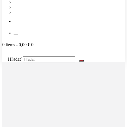
Náš tím
Cenník
Časté otázky
KONTAKT
SK
0 items
-
0,00 €
0
Hľadať