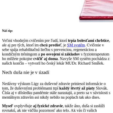
Náš tip:
Veľmi vhodným cvičením pre ľudí, ktorí
trpia bolesťami chrbtice
,
ale aj pre tých, ktorí im
chcú predísť
, je
SM systém
. Cvičenie v
sebe spája rehabilitačnú liečbu s prevenciou, regeneráciou a
kondičným tréningom a
po osvojení si základov
s fyzioterapeutom
ho môžete pokojne
cvičiť aj doma
. Navyše SM systém pochádza z
našich končín – vytvoril ho český lekár MUDr. Richard Smíšek.
Nech duša nie je v úzadí
Nedávny výskum Ligy za duševné zdravie priniesol informácie o
tom, že duševnými problémami trpí
každý štvrtý až piaty
Slovák.
Čísla aj v dôsledku pandémie stále narastajú, a preto sa v súvislosti s
mentálnym zdravím asi nikdy nebilo na poplach tak ako dnes.
Myseľ
ovplyvňuje
aj fyzické zdravie
, takže áno, duša si zaslúži
rovnakú, ak nie väčšiu pozornosť ako telo. Ak vás či vašich