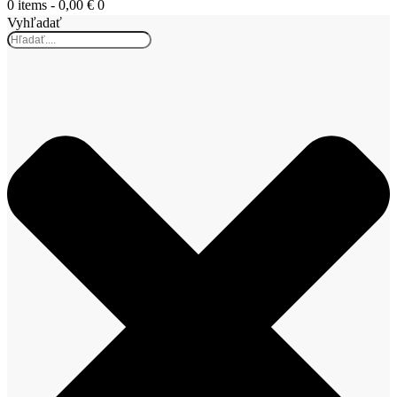
0 items
-
0,00 €
0
Vyhľadať