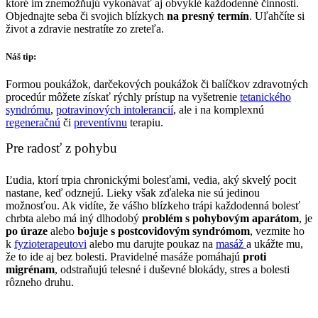
ktoré im znemožňujú vykonávať aj obvyklé každodenné činnosti.
Objednajte seba či svojich blízkych
na presný termín
. Uľahčíte si
život a zdravie nestratíte zo zreteľa.
Náš tip:
Formou poukážok, darčekových poukážok či balíčkov zdravotných
procedúr môžete získať rýchly prístup na vyšetrenie
tetanického
syndrómu
,
potravinových intolerancií
, ale i na komplexnú
regeneračnú
či
preventívnu
terapiu.
Pre radosť z pohybu
Ľudia, ktorí trpia chronickými bolesťami, vedia, aký skvelý pocit
nastane, keď odznejú. Lieky však zďaleka nie sú jedinou
možnosťou. Ak vidíte, že vášho blízkeho trápi každodenná bolesť
chrbta alebo má iný dlhodobý
problém s pohybovým aparátom
, je
po úraze
alebo
bojuje s postcovidovým syndrómom
, vezmite ho
k
fyzioterapeutovi
alebo mu darujte poukaz na
masáž
a ukážte mu,
že to ide aj bez bolesti. Pravidelné masáže pomáhajú
proti
migrénam
, odstraňujú telesné i duševné blokády, stres a bolesti
rôzneho druhu.