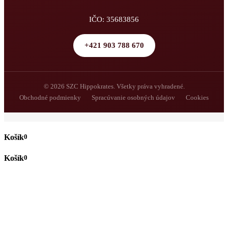
IČO: 35683856
+421 903 788 670
© 2026 SZC Hippokrates. Všetky práva vyhradené.
Obchodné podmienky
Spracúvanie osobných údajov
Cookies
0
0