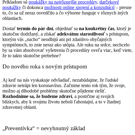
Príkladom sú
poukážky na najrôznejšie procedúry
,
darčekové
poukážky
či dokonca
možnosti online spojení a konzultácií
– presne
to, čo sa už neraz osvedčilo a čo výborne funguje v rôznych iných
oblastiach.
Dostať
termín do pár dní
, objednať sa
na konkrétny čas
, ktorý je
skutočne dodržaný, a získať
adekvátnu starostlivosť
s prístupom,
ktorým vás „sucho“ neodbijú ani pri zdanlivo obyčajných
symptómoch, to znie neraz ako utópia. Ale ruku na srdce, nechcelo
by sa vám absolvovať vyšetrenia či procedúry oveľa viac, keď viete,
že to takto skutočne prebehne?
Do nového roka s novým prístupom
Aj keď na nás vyskakuje odvšadiaľ, nezabúdajme, že ľudské
zdravie netrápi len koronavírus. Začnime tento rok tým, že svoje,
možno aj dlhodobé problémy skutočne pôjdeme riešiť.
Rozhodnime sa, že budeme zdraví
, a postrčme aj svojich
blízkych, aby k svojmu životu neboli ľahostajní, a to v žiadnej
zdravotnej oblasti.
„Preventívka“ = nevyhnutný základ