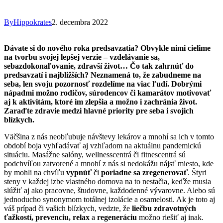
By
Hippokrates
2. decembra 2022
Dávate si do nového roka predsavzatia? Obvykle nimi cielime
na tvorbu svojej lepšej verzie – vzdelávanie sa,
sebazdokonaľovanie, zdravší život… Čo tak zahrnúť do
predsavzatí i najbližších? Neznamená to, že zabudneme na
seba, len svoju pozornosť rozdelíme na viac ľudí. Dobrými
nápadmi možno rodičov, súrodencov či kamarátov motivovať
aj k aktivitám, ktoré im zlepšia a možno i zachránia život.
Zaraďte zdravie medzi hlavné priority pre seba i svojich
blízkych.
Väčšina z nás neobľubuje návštevy lekárov a mnohí sa ich v tomto
období boja vyhľadávať aj vzhľadom na aktuálnu pandemickú
situáciu. Masážne salóny, wellnesscentrá či fitnescentrá sú
podchvíľou zatvorené a mnohí z nás si nedokážu nájsť miesto, kde
by mohli na chvíľu
vypnúť
či
poriadne sa zregenerovať
. Štyri
steny v každej izbe vlastného domova na to nestačia, keďže musia
slúžiť aj ako pracovne, študovne, každodenné vývarovne. Alebo sú
jednoducho synonymom totálnej izolácie a osamelosti. Ak je toto aj
váš prípad či vašich blízkych, vedzte, že
liečbu zdravotných
ťažkostí, prevenciu, relax
a
regeneráciu
možno riešiť aj inak.