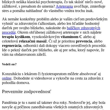
blízkych neláka klasická psychoterapia, čo tak skúsiť niečo nové,
zážitkové, s presahom do umenia?
Arteterapia
uvoľňuje, zmierňuje
stres a pomáha nahliadnuť do vlastného vnútra trochu inak.
Ak nemáte konkrétny problém alebo je vaším cieľom predovšetkým
vyhnúť sa zdravotným ťažkostiam, alebo len hľadáte hodnotný
darček pre svojho blízkeho, nakuknite do
balíčkov zdravotných
procedúr
. Okrem obľúbenej zážitkovej arteterapie v nich nájdete
terapiu kyslíkom
, vysokodávkovým
vitamínom C
alebo aj
celotelovú
relaxačnú masáž
. Či už je prioritou
prevencia
, alebo
regenerácia
, odborníci dali dokopy viacero osvedčených procedúr.
Ide o pekný darček pre blízkeho, ale aj pre seba, ktorý napovie, že
vám na obdarovanom záleží.
Vedeli ste?
Konzultáciu s lekárom či fyzioterapeutom môžete absolvovať aj
online
. Dohodnite si videohovor a vykročte na cestu za zdravím z
pohodlia domova.
Prevezmite zodpovednosť
Pandémia je tu s nami už takmer dva roky. Nedovoľte jej, aby bola
navyše aj príčinou zanedbávania všetkých ostatných zdravotných