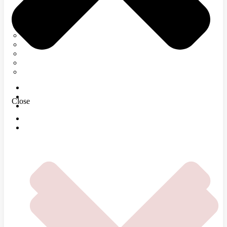
Neurológia
Tetanický syndróm
Elektromyografia
Rehabilitácia
Infúzna terapia
Regenerácia
E-SHOP
MAGAZÍN
Close
O NÁS
DOMOV
ČOMU SA VENUJEME