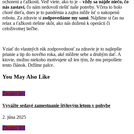
ochorení a ťažkostí. Veď viete, ako to je –
vždy sa nájde niečo, čo
nás zastaví
, čo nám nedovolí riešiť naše potreby. Včera to bolo
choré dieťa, dnes je to pandémia a zajtra môže ísť o nakopenú
robotu. Za zdravie si
zodpovedáme my sami
. Nájdime si čas na
relax a ťažkosti riešme skôr, ako nás doženú k operácii či
celoživotnej liečbe.
Vziať do vlastných rúk zodpovednosť za zdravie je to najlepšie
prianie a tip do nového roka, aké môžete sebe a druhým dať. A
ktovie, možno niekoho motivujete už len tým, že mu prepošlete
tento článok. Držíme palce.
You May Also Like
Životný štýl
Vyvážte sedavé zamestnanie štýlovým letom v pohybe
2. júna 2025
Životný štýl