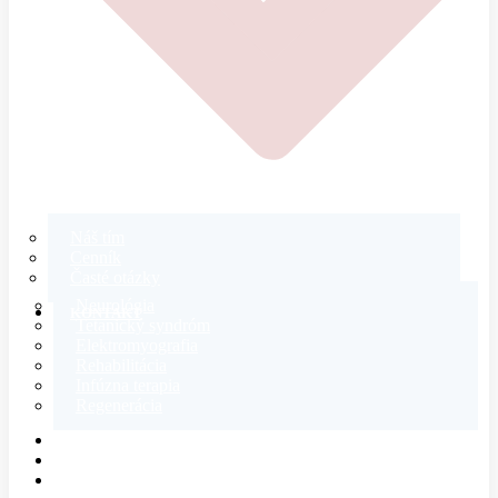
Náš tím
Cenník
Časté otázky
Neurológia
KONTAKT
Tetanický syndróm
Elektromyografia
Rehabilitácia
Infúzna terapia
Regenerácia
E-SHOP
MAGAZÍN
O NÁS