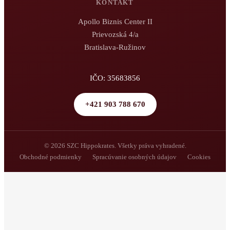
KONTAKT
Apollo Biznis Center II
Prievozská 4/a
Bratislava-Ružinov
IČO: 35683856
+421 903 788 670
© 2026 SZC Hippokrates. Všetky práva vyhradené.
Obchodné podmienky
Spracúvanie osobných údajov
Cookies