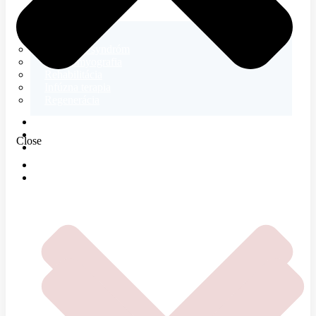
Neurológia
Tetanický syndróm
Elektromyografia
Rehabilitácia
Infúzna terapia
Regenerácia
E-SHOP
MAGAZÍN
Close
O NÁS
DOMOV
ČOMU SA VENUJEME