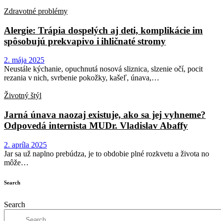
Zdravotné problémy
Alergie: Trápia dospelých aj deti, komplikácie im
spôsobujú prekvapivo i ihličnaté stromy
2. mája 2025
Neustále kýchanie, opuchnutá nosová sliznica, slzenie očí, pocit
rezania v nich, svrbenie pokožky, kašeľ, únava,…
Životný štýl
Jarná únava naozaj existuje, ako sa jej vyhneme?
Odpovedá internista MUDr. Vladislav Abaffy
2. apríla 2025
Jar sa už naplno prebúdza, je to obdobie plné rozkvetu a života no
môže…
Search
Search