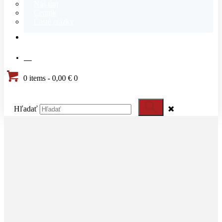
Náš tím
Cenník
Časté otázky
KONTAKT
SK
0 items
-
0,00 €
0
Hľadať