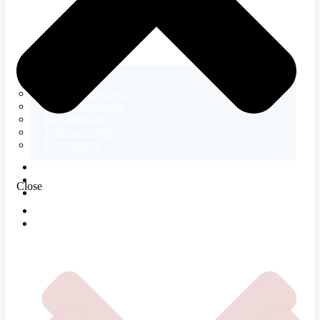
Neurológia
Tetanický syndróm
Elektromyografia
Rehabilitácia
Infúzna terapia
Regenerácia
E-SHOP
MAGAZÍN
Close
O NÁS
DOMOV
ČOMU SA VENUJEME