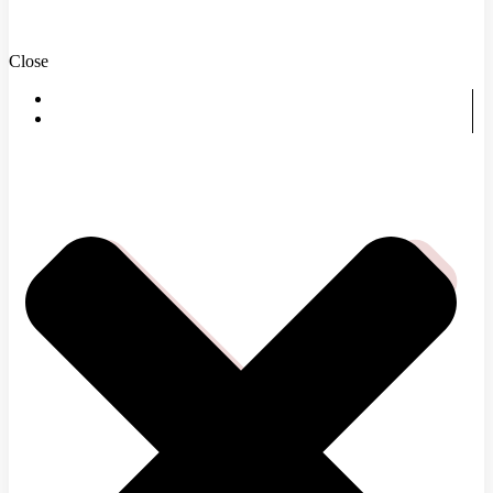
Close
DOMOV
ČOMU SA VENUJEME