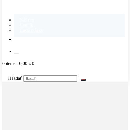
Náš tím
Cenník
Časté otázky
KONTAKT
SK
0 items
-
0,00 €
0
Hľadať