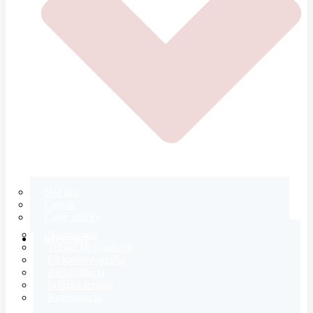
Náš tím
Cenník
Časté otázky
Neurológia
KONTAKT
Tetanický syndróm
Elektromyografia
Rehabilitácia
Infúzna terapia
Regenerácia