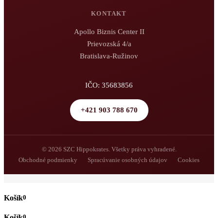
KONTAKT
Apollo Biznis Center II
Prievozská 4/a
Bratislava-Ružinov
IČO: 35683856
+421 903 788 670
© 2026 SZC Hippokrates. Všetky práva vyhradené.
Obchodné podmienky
Spracúvanie osobných údajov
Cookies
0
0