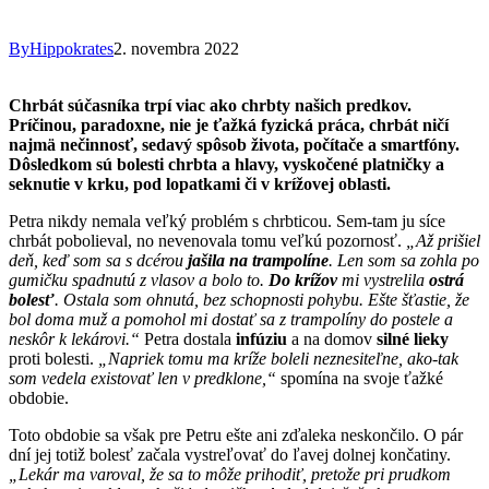
By
Hippokrates
2. novembra 2022
Chrbát súčasníka trpí viac ako chrbty našich predkov.
Príčinou, paradoxne, nie je ťažká fyzická práca, chrbát ničí
najmä nečinnosť, sedavý spôsob života, počítače a smartfóny.
Dôsledkom sú bolesti chrbta a hlavy, vyskočené platničky a
seknutie v krku, pod lopatkami či v krížovej oblasti.
Petra nikdy nemala veľký problém s chrbticou. Sem-tam ju síce
chrbát pobolieval, no nevenovala tomu veľkú pozornosť.
„Až prišiel
deň, keď som sa s dcérou
jašila na trampolíne
. Len som sa zohla po
gumičku spadnutú z vlasov a bolo to.
Do krížov
mi vystrelila
ostrá
bolesť
. Ostala som ohnutá, bez schopnosti pohybu. Ešte šťastie, že
bol doma muž a pomohol mi dostať sa z trampolíny do postele a
neskôr k lekárovi.“
Petra dostala
infúziu
a na domov
silné lieky
proti bolesti.
„Napriek tomu ma kríže boleli neznesiteľne, ako-tak
som vedela existovať len v predklone,“
spomína na svoje ťažké
obdobie.
Toto obdobie sa však pre Petru ešte ani zďaleka neskončilo. O pár
dní jej totiž bolesť začala vystreľovať do ľavej dolnej končatiny.
„Lekár ma varoval, že sa to môže prihodiť, pretože pri prudkom