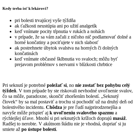
Kedy treba ísť k lekárovi?
pri bolesti trvajúcej vyše týždňa
ak ťažkosti neustúpia ani po užití analgetík
keď vnímate pocity tŕpnutia v rukách a nohách
v prípade, že sa vám začali z ničoho nič podlamovať dolné a
horné končatiny a pociťujete v nich slabosť
ak postrehnete úbytok svalstva na horných či dolných
končatinách
keď vnímate občasné šklbnutia vo svaloch; môžu byť
prejavom problémov s nervami v blízkosti chrbtice
Pri seknutí je potrebné
poležať si
, no
nie zostať bez pohybu celý
týždeň
. V tom prípade by ste riskovali nevhodné uvoľnenie svalov,
čo sa môže, paradoxne, skončiť zhoršením bolestí. „Seknutý
človek“ by sa mal postaviť a trochu si pochodiť už na druhý deň od
bolestivého incidentu.
Chôdza
je pre ľudí najprirodzenejšia a
navyše môže prispieť aj
k uvoľneniu svalového spazmu
a
rýchlejšej úľave. Mnohí si pri seknutých krížoch doprajú
masáž
.
Radšej to nerobte. V akútnom štádiu nie je vhodná, dopriať si ju
smiete až
po ústupe bolestí
.