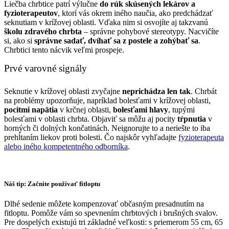
Liečba chrbtice patrí výlučne
do rúk skúsených lekárov a
fyzioterapeutov
, ktorí vás okrem iného naučia, ako predchádzať
seknutiam v krížovej oblasti. Vďaka nim si osvojíte aj takzvanú
školu zdravého chrbta
– správne pohybové stereotypy. Nacvičíte
si, ako si
správne sadať, dvíhať sa z postele a zohýbať sa
.
Chrbtici tento nácvik veľmi prospeje.
Prvé varovné signály
Seknutie v krížovej oblasti zvyčajne
neprichádza len tak
. Chrbát
na problémy upozorňuje, napríklad bolesťami v krížovej oblasti,
pocitmi napätia
v krčnej oblasti,
bolesťami hlavy
, tupými
bolesťami v oblasti chrbta. Objaviť sa môžu aj pocity
tŕpnutia
v
horných či dolných končatinách. Neignorujte to a neriešte to iba
prehĺtaním liekov proti bolesti. Čo najskôr vyhľadajte
fyzioterapeuta
alebo iného kompetentného odborníka
.
Náš tip: Začnite používať fitloptu
Dlhé sedenie môžete kompenzovať občasným presadnutím na
fitloptu. Pomôže vám so spevnením chrbtových i brušných svalov.
Pre dospelých existujú tri základné veľkosti: s priemerom 55 cm, 65