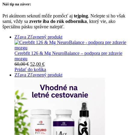
Náš tip na záver:
Pri akútnom seknutí môže pomôcť aj
tejping
. Nelepte si ho však
sami, vždy sa
zverte iba do rúk odborníka
, ktorý vie, ako
špeciálnu pásku správne nalepiť.
Zľava
Zľavnený produkt
Cerebfit 126 & Mg NeuroBalance – podpora pre zdravie
mozgu
60,00
€
52,00
€
Pridať do košíka
Zľava
Zľavnený produkt