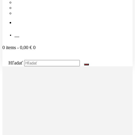
Náš tím
Cenník
Časté otázky
KONTAKT
SK
0 items
-
0,00 €
0
Hľadať