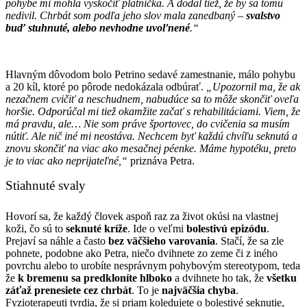
pohybe mi mohla vyskočiť platnička. A dodal tiež, že by sa tomu
nedivil. Chrbát som podľa jeho slov mala zanedbaný –
svalstvo
buď stuhnuté, alebo nevhodne uvoľnené
.“
Hlavným dôvodom bolo Petrino sedavé zamestnanie, málo pohybu
a 20 kíl, ktoré po pôrode nedokázala odbúrať.
„Upozornil ma, že ak
nezačnem cvičiť a neschudnem, nabudúce sa to môže skončiť oveľa
horšie. Odporúčal mi tiež okamžite začať s rehabilitáciami. Viem, že
má pravdu, ale… Nie som práve športovec, do cvičenia sa musím
nútiť. Ale nič iné mi neostáva. Nechcem byť každú chvíľu seknutá a
znovu skončiť na viac ako mesačnej péenke. Máme hypotéku, preto
je to viac ako neprijateľné,“
priznáva Petra.
Stiahnuté svaly
Hovorí sa, že každý človek aspoň raz za život okúsi na vlastnej
koži, čo sú to
seknuté kríže
. Ide o veľmi
bolestivú epizódu
.
Prejaví sa náhle a často
bez väčšieho varovania
. Stačí, že sa zle
pohnete, podobne ako Petra, niečo dvihnete zo zeme či z iného
povrchu alebo to urobíte nesprávnym pohybovým stereotypom, teda
že
k bremenu sa predkloníte hlboko
a dvihnete ho tak, že
všetku
záťaž prenesiete cez chrbát
. To je
najväčšia chyba
.
Fyzioterapeuti tvrdia, že si priam koledujete o bolestivé seknutie,