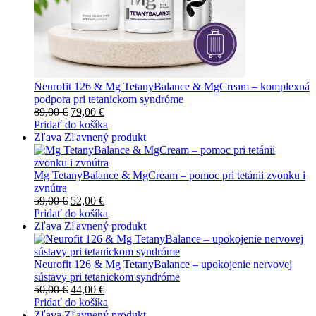
Neurofit 126 & Mg TetanyBalance & MgCream – komplexná
podpora pri tetanickom syndróme
89,00
€
79,00
€
Pridať do košíka
Zľava
Zľavnený produkt
Mg TetanyBalance & MgCream – pomoc pri tetánii zvonku i
zvnútra
59,00
€
52,00
€
Pridať do košíka
Zľava
Zľavnený produkt
Neurofit 126 & Mg TetanyBalance – upokojenie nervovej
sústavy pri tetanickom syndróme
50,00
€
44,00
€
Pridať do košíka
Zľava
Zľavnený produkt