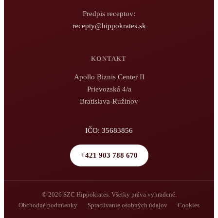
Predpis receptov:
recepty@hippokrates.sk
KONTAKT
Apollo Biznis Center II
Prievozská 4/a
Bratislava-Ružinov
IČO: 35683856
+421 903 788 670
© 2026 SZC Hippokrates. Všetky práva vyhradené.
Obchodné podmienky
Spracúvanie osobných údajov
Cookies