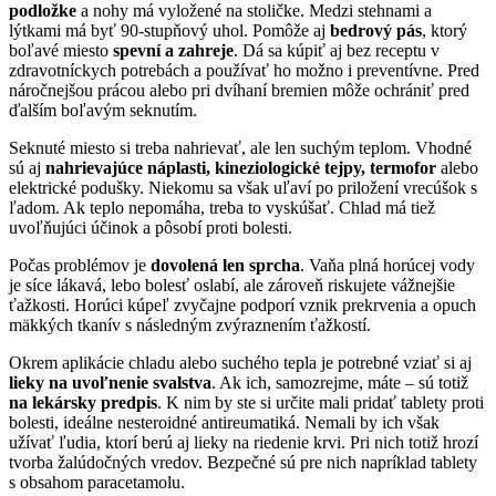
podložke
a nohy má vyložené na stoličke. Medzi stehnami a
lýtkami má byť 90-stupňový uhol. Pomôže aj
bedrový pás
, ktorý
boľavé miesto
spevní a zahreje
. Dá sa kúpiť aj bez receptu v
zdravotníckych potrebách a používať ho možno i preventívne. Pred
náročnejšou prácou alebo pri dvíhaní bremien môže ochrániť pred
ďalším boľavým seknutím.
Seknuté miesto si treba nahrievať, ale len suchým teplom. Vhodné
sú aj
nahrievajúce náplasti, kineziologické tejpy, termofor
alebo
elektrické podušky. Niekomu sa však uľaví po priložení vrecúšok s
ľadom. Ak teplo nepomáha, treba to vyskúšať. Chlad má tiež
uvoľňujúci účinok a pôsobí proti bolesti.
Počas problémov je
dovolená len sprcha
. Vaňa plná horúcej vody
je síce lákavá, lebo bolesť oslabí, ale zároveň riskujete vážnejšie
ťažkosti. Horúci kúpeľ zvyčajne podporí vznik prekrvenia a opuch
mäkkých tkanív s následným zvýraznením ťažkostí.
Okrem aplikácie chladu alebo suchého tepla je potrebné vziať si aj
lieky na uvoľnenie svalstva
. Ak ich, samozrejme, máte – sú totiž
na lekársky predpis
. K nim by ste si určite mali pridať tablety proti
bolesti, ideálne nesteroidné antireumatiká. Nemali by ich však
užívať ľudia, ktorí berú aj lieky na riedenie krvi. Pri nich totiž hrozí
tvorba žalúdočných vredov. Bezpečné sú pre nich napríklad tablety
s obsahom paracetamolu.