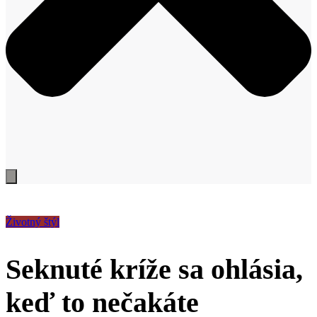
Životný štýl
Seknuté kríže sa ohlásia,
keď to nečakáte