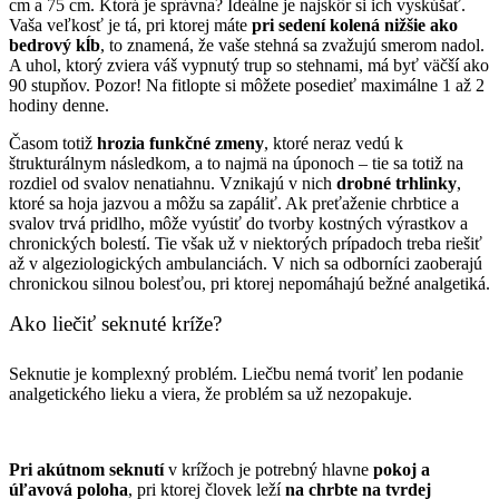
cm a 75 cm. Ktorá je správna? Ideálne je najskôr si ich vyskúšať.
Vaša veľkosť je tá, pri ktorej máte
pri sedení kolená nižšie ako
bedrový kĺb
, to znamená, že vaše stehná sa zvažujú smerom nadol.
A uhol, ktorý zviera váš vypnutý trup so stehnami, má byť väčší ako
90 stupňov. Pozor! Na fitlopte si môžete posedieť maximálne 1 až 2
hodiny denne.
Časom totiž
hrozia funkčné zmeny
, ktoré neraz vedú k
štrukturálnym následkom, a to najmä na úponoch – tie sa totiž na
rozdiel od svalov nenatiahnu. Vznikajú v nich
drobné trhlinky
,
ktoré sa hoja jazvou a môžu sa zapáliť. Ak preťaženie chrbtice a
svalov trvá pridlho, môže vyústiť do tvorby kostných výrastkov a
chronických bolestí. Tie však už v niektorých prípadoch treba riešiť
až v algeziologických ambulanciách. V nich sa odborníci zaoberajú
chronickou silnou bolesťou, pri ktorej nepomáhajú bežné analgetiká.
Ako liečiť seknuté kríže?
Seknutie je komplexný problém. Liečbu nemá tvoriť len podanie
analgetického lieku a viera, že problém sa už nezopakuje.
Pri akútnom seknutí
v krížoch je potrebný hlavne
pokoj a
úľavová poloha
, pri ktorej človek leží
na chrbte na tvrdej