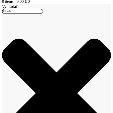
0 items
-
0,00 €
0
Vyhľadať