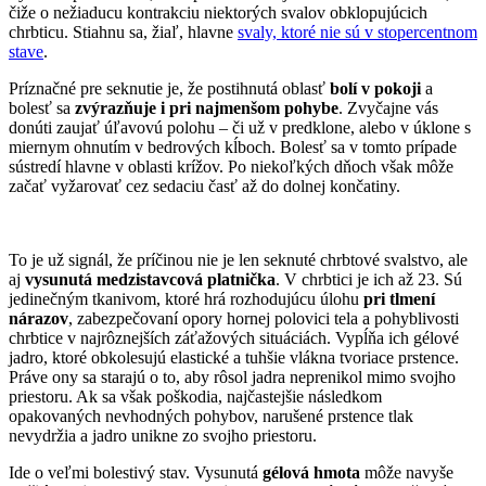
čiže o nežiaducu kontrakciu niektorých svalov obklopujúcich
chrbticu. Stiahnu sa, žiaľ, hlavne
svaly, ktoré nie sú v stopercentnom
stave
.
Príznačné pre seknutie je, že postihnutá oblasť
bolí v pokoji
a
bolesť sa
zvýrazňuje i pri najmenšom pohybe
. Zvyčajne vás
donúti zaujať úľavovú polohu – či už v predklone, alebo v úklone s
miernym ohnutím v bedrových kĺboch. Bolesť sa v tomto prípade
sústredí hlavne v oblasti krížov. Po niekoľkých dňoch však môže
začať vyžarovať cez sedaciu časť až do dolnej končatiny.
To je už signál, že príčinou nie je len seknuté chrbtové svalstvo, ale
aj
vysunutá medzistavcová platnička
. V chrbtici je ich až 23. Sú
jedinečným tkanivom, ktoré hrá rozhodujúcu úlohu
pri tlmení
nárazov
, zabezpečovaní opory hornej polovici tela a pohyblivosti
chrbtice v najrôznejších záťažových situáciách. Vypĺňa ich gélové
jadro, ktoré obkolesujú elastické a tuhšie vlákna tvoriace prstence.
Práve ony sa starajú o to, aby rôsol jadra neprenikol mimo svojho
priestoru. Ak sa však poškodia, najčastejšie následkom
opakovaných nevhodných pohybov, narušené prstence tlak
nevydržia a jadro unikne zo svojho priestoru.
Ide o veľmi bolestivý stav. Vysunutá
gélová hmota
môže navyše