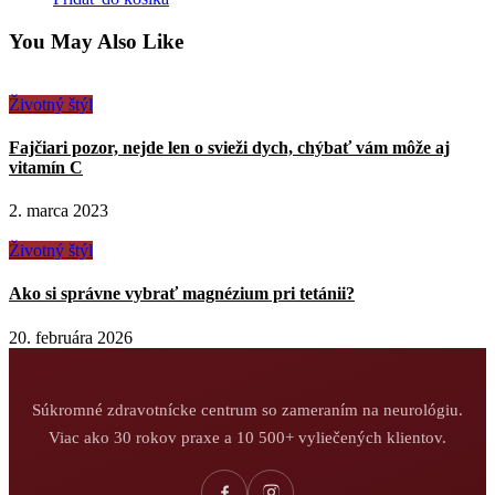
You May Also Like
Životný štýl
Fajčiari pozor, nejde len o svieži dych, chýbať vám môže aj
vitamín C
2. marca 2023
Životný štýl
Ako si správne vybrať magnézium pri tetánii?
20. februára 2026
Súkromné zdravotnícke centrum so zameraním na neurológiu.
Viac ako 30 rokov praxe a 10 500+ vyliečených klientov.