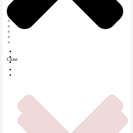
Neurológia
Tetanický syndróm
Elektromyografia
Rehabilitácia
Infúzna terapia
Regenerácia
E-SHOP
MAGAZÍN
Close
O NÁS
DOMOV
ČOMU SA VENUJEME