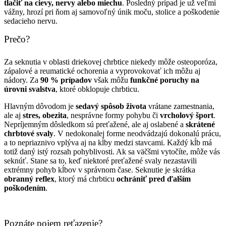
tlačiť na cievy, nervy alebo miechu
. Posledný prípad je už veľmi
vážny, hrozí pri ňom aj samovoľný únik moču, stolice a poškodenie
sedacieho nervu.
Prečo?
Za seknutia v oblasti driekovej chrbtice niekedy môže osteoporóza,
zápalové a reumatické ochorenia a vyprovokovať ich môžu aj
nádory. Za
90 % prípadov
však môžu
funkčné poruchy na
úrovni svalstva
, ktoré obklopuje chrbticu.
Hlavným dôvodom je
sedavý spôsob života
vrátane zamestnania,
ale aj
stres, obezita
, nesprávne formy pohybu či
vrcholový šport
.
Nepríjemným dôsledkom sú preťažené, ale aj oslabené a
skrátené
chrbtové svaly
. V nedokonalej forme neodvádzajú dokonalú prácu,
a to nepriaznivo vplýva aj na kĺby medzi stavcami. Každý kĺb má
totiž daný istý rozsah pohyblivosti. Ak sa väčšmi vytočíte, môže vás
seknúť. Stane sa to, keď niektoré preťažené svaly nezastavili
extrémny pohyb kĺbov v správnom čase. Seknutie je skrátka
obranný reflex
, ktorý má chrbticu
ochrániť pred ďalším
poškodením
.
Poznáte pojem reťazenie?