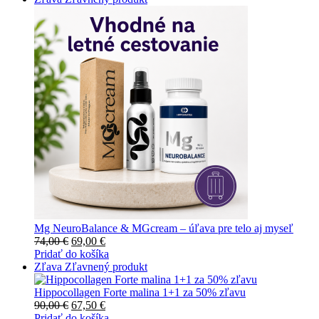
Mg NeuroBalance & MGcream – úľava pre telo aj myseľ
74,00
€
69,00
€
Pridať do košíka
Zľava
Zľavnený produkt
Hippocollagen Forte malina 1+1 za 50% zľavu
90,00
€
67,50
€
Pridať do košíka