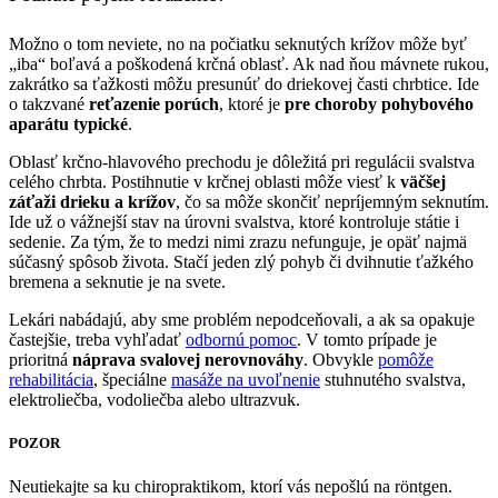
Možno o tom neviete, no na počiatku seknutých krížov môže byť
„iba“ boľavá a poškodená krčná oblasť. Ak nad ňou mávnete rukou,
zakrátko sa ťažkosti môžu presunúť do driekovej časti chrbtice. Ide
o takzvané
reťazenie porúch
, ktoré je
pre choroby pohybového
aparátu typické
.
Oblasť krčno-hlavového prechodu je dôležitá pri regulácii svalstva
celého chrbta. Postihnutie v krčnej oblasti môže viesť k
väčšej
záťaži drieku a krížov
, čo sa môže skončiť nepríjemným seknutím.
Ide už o vážnejší stav na úrovni svalstva, ktoré kontroluje státie i
sedenie. Za tým, že to medzi nimi zrazu nefunguje, je opäť najmä
súčasný spôsob života. Stačí jeden zlý pohyb či dvihnutie ťažkého
bremena a seknutie je na svete.
Lekári nabádajú, aby sme problém nepodceňovali, a ak sa opakuje
častejšie, treba vyhľadať
odbornú pomoc
. V tomto prípade je
prioritná
náprava svalovej nerovnováhy
. Obvykle
pomôže
rehabilitácia
, špeciálne
masáže na uvoľnenie
stuhnutého svalstva,
elektroliečba, vodoliečba alebo ultrazvuk.
POZOR
Neutiekajte sa ku chiropraktikom, ktorí vás nepošlú na röntgen.