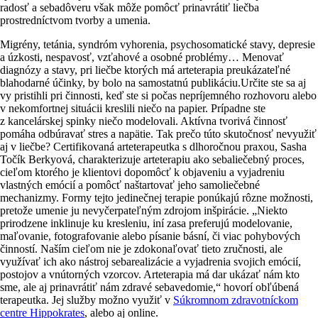
radosť a sebadôveru však môže pomôcť prinavrátiť liečba
prostredníctvom tvorby a umenia.
Migrény, tetánia, syndróm vyhorenia, psychosomatické stavy, depresie
a úzkosti, nespavosť, vzťahové a osobné problémy… Menovať
diagnózy a stavy, pri liečbe ktorých má arteterapia preukázateľné
blahodarné účinky, by bolo na samostatnú publikáciu.Určite ste sa aj
vy pristihli pri činnosti, keď ste si počas nepríjemného rozhovoru alebo
v nekomfortnej situácii kreslili niečo na papier. Prípadne ste
z kancelárskej spinky niečo modelovali.
Aktívna tvorivá činnosť
pomáha odbúravať stres a napätie. Tak prečo túto skutočnosť nevyužiť
aj v liečbe? Certifikovaná arteterapeutka s dlhoročnou praxou,
Sasha
Točík Berkyová
, charakterizuje arteterapiu ako sebaliečebný proces,
cieľom ktorého je klientovi dopomôcť k objaveniu a vyjadreniu
vlastných emócií a pomôcť naštartovať jeho samoliečebné
mechanizmy. Formy tejto jedinečnej terapie ponúkajú rôzne možnosti,
pretože
umenie ju nevyčerpateľným zdrojom inšpirácie
.
„Niekto
prirodzene inklinuje ku kresleniu, iní zasa preferujú modelovanie,
maľovanie, fotografovanie alebo písanie básní, či viac pohybových
činností. Naším cieľom nie je zdokonaľovať tieto zručnosti, ale
využívať ich ako
nástroj sebarealizácie
a vyjadrenia svojich emócií,
postojov a vnútorných vzorcov. Arteterapia má dar ukázať nám kto
sme, ale aj prinavrátiť nám
zdravé sebavedomie
,“
hovorí obľúbená
terapeutka. Jej služby možno využiť v
Súkromnom zdravotníckom
centre Hippokrates
, alebo aj online.