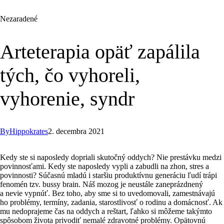
Nezaradené
Arteterapia opäť zapálila
tých, čo vyhoreli,
vyhorenie, syndr
By
Hippokrates
2. decembra 2021
Kedy ste si naposledy dopriali skutočný oddych? Nie prestávku medzi
povinnosťami. Kedy ste naposledy vypli a zabudli na zhon, stres a
povinnosti? Súčasnú mladú i staršiu produktívnu generáciu ľudí trápi
fenomén tzv. bussy brain. Náš mozog je neustále zaneprázdnený
a nevie vypnúť. Bez toho, aby sme si to uvedomovali, zamestnávajú
ho problémy, termíny, zadania, starostlivosť o rodinu a domácnosť. Ak
mu nedoprajeme čas na oddych a reštart, ľahko si môžeme takýmto
spôsobom života privodiť nemalé zdravotné problémy. Opätovnú