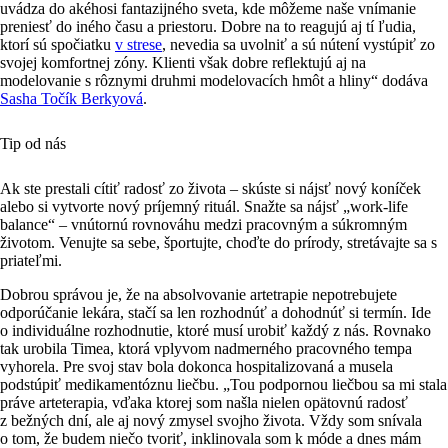
uvádza do akéhosi fantazijného sveta, kde môžeme naše vnímanie
preniesť do iného času a priestoru. Dobre na to reagujú aj tí ľudia,
ktorí sú
spočiatku
v strese
, nevedia sa uvolniť a sú nútení vystúpiť zo
svojej komfortnej zóny. Klienti však dobre reflektujú aj na
modelovanie s rôznymi druhmi modelovacích hmôt a hliny“
dodáva
Sasha Točík Berkyová
.
Tip od nás
Ak ste prestali cítiť
radosť zo života
– skúste si nájsť
nový koníček
alebo si vytvorte
nový príjemný rituál
. Snažte sa nájsť „
work-life
balance
“ – vnútornú rovnováhu medzi pracovným a súkromným
životom. Venujte sa sebe,
športujte, choďte do prírody
, stretávajte sa s
priateľmi.
Dobrou správou je, že na absolvovanie artetrapie
nepotrebujete
odporúčanie lekára
, stačí sa len rozhodnúť a dohodnúť si termín. Ide
o individuálne rozhodnutie, ktoré musí urobiť každý z nás. Rovnako
tak urobila Timea, ktorá vplyvom nadmerného pracovného tempa
vyhorela. Pre svoj stav bola dokonca hospitalizovaná a musela
podstúpiť medikamentóznu liečbu.
„Tou podpornou liečbou sa mi stala
práve
arteterapia
, vďaka ktorej som našla nielen opätovnú
radosť
z bežných dní
, ale aj nový zmysel svojho života. Vždy som snívala
o tom, že budem niečo tvoriť, inklinovala som k móde a dnes mám