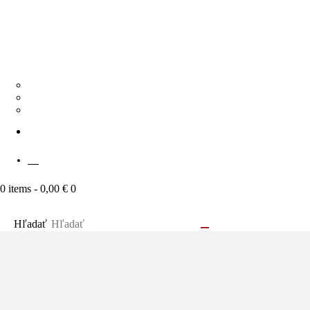
Náš tím
Cenník
Časté otázky
KONTAKT
SK
0 items
-
0,00 €
0
Hľadať