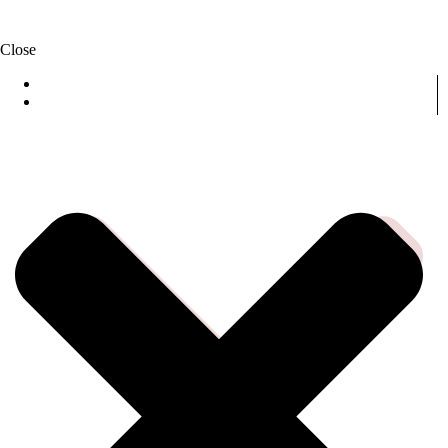
Close
DOMOV
ČOMU SA VENUJEME