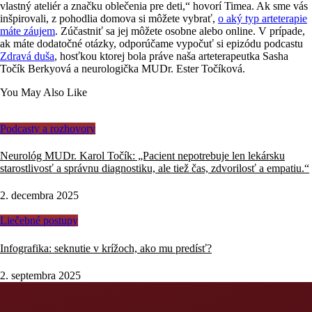
vlastný ateliér a značku oblečenia pre deti,
“
hovorí Timea. Ak sme vás
inšpirovali, z pohodlia domova si môžete vybrať,
o aký typ arteterapie
máte záujem
. Zúčastniť sa jej môžete osobne alebo online. V prípade,
ak máte dodatočné otázky, odporúčame vypočuť si epizódu podcastu
Zdravá duša
, hosťkou ktorej bola práve naša arteterapeutka Sasha
Točík Berkyová a neurologička MUDr. Ester Točíková.
You May Also Like
Podcasty a rozhovory
Neurológ MUDr. Karol Točík: „Pacient nepotrebuje len lekársku
starostlivosť a správnu diagnostiku, ale tiež čas, zdvorilosť a empatiu.“
2. decembra 2025
Liečebné postupy
Infografika: seknutie v krížoch, ako mu predísť?
2. septembra 2025