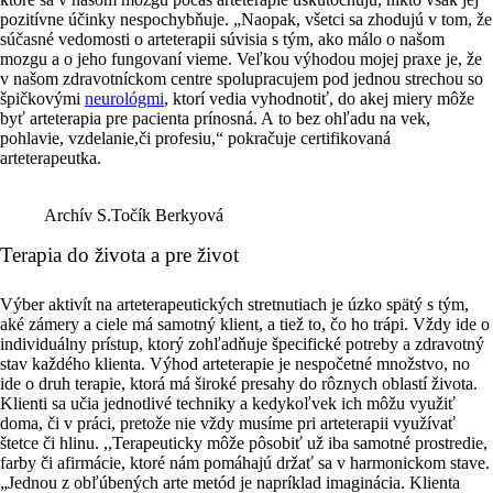
pozitívne účinky
nespochybňuje.
„Naopak, všetci sa zhodujú v tom, že
súčasné vedomosti o arteterapii súvisia s tým, ako málo o našom
mozgu a o jeho fungovaní vieme. Veľkou výhodou mojej praxe je, že
v našom zdravotníckom centre
spolupracujem
pod jednou strechou
so
špičkovými
neurológmi
, ktorí vedia vyhodnotiť, do akej miery môže
byť arteterapia pre pacienta prínosná. A to bez ohľadu na vek,
pohlavie, vzdelanie,či profesiu,“
pokračuje certifikovaná
arteterapeutka.
Archív S.Točík Berkyová
Terapia do života a pre život
Výber aktivít na arteterapeutických stretnutiach je úzko spätý s tým,
aké zámery a ciele má samotný klient, a tiež to, čo ho trápi. Vždy ide o
individuálny prístup
, ktorý zohľadňuje špecifické potreby a
zdravotný
stav každého klienta
. Výhod arteterapie je nespočetné množstvo, no
ide o druh terapie, ktorá má široké presahy do rôznych oblastí života.
Klienti sa učia jednotlivé techniky a kedykoľvek ich môžu využiť
doma, či v práci, pretože nie vždy musíme pri arteterapii využívať
štetce či hlinu. ,,Terapeuticky môže pôsobiť už iba samotné prostredie,
farby či afirmácie, ktoré nám pomáhajú držať sa
v harmonickom stave
.
„Jednou z obľúbených arte metód je napríklad imaginácia. Klienta