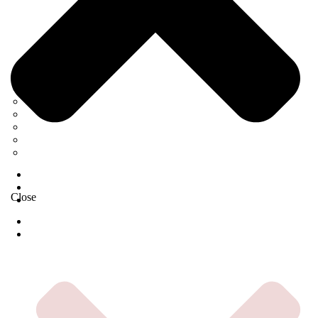
Neurológia
Tetanický syndróm
Elektromyografia
Rehabilitácia
Infúzna terapia
Regenerácia
E-SHOP
MAGAZÍN
Close
O NÁS
DOMOV
ČOMU SA VENUJEME