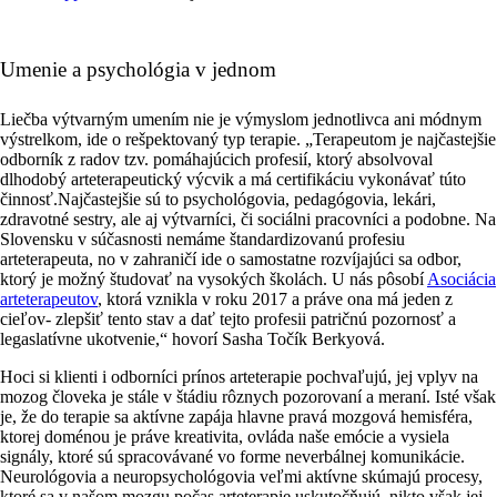
Umenie a psychológia v jednom
Liečba výtvarným umením nie je výmyslom jednotlivca ani módnym
výstrelkom, ide o rešpektovaný typ terapie.
„Terapeutom je najčastejšie
odborník
z radov tzv.
pomáhajúcich profesií
, ktorý absolvoval
dlhodobý arteterapeutický výcvik a má certifikáciu vykonávať túto
činnosť.Najčastejšie sú to psychológovia, pedagógovia, lekári,
zdravotné sestry, ale aj výtvarníci, či sociálni pracovníci a podobne. Na
Slovensku v súčasnosti nemáme štandardizovanú profesiu
arteterapeuta, no v zahraničí ide o samostatne rozvíjajúci sa odbor,
ktorý je možný
študovať na vysokých školách
.
U nás pôsobí
Asociácia
arteterapeutov
, ktorá vznikla v roku 2017
a
práve ona má jeden z
cieľov- zlepšiť tento stav a dať tejto profesii patričnú pozornosť a
legaslatívne ukotvenie,
“
hovorí Sasha Točík Berkyová.
Hoci si klienti i odborníci prínos arteterapie pochvaľujú, jej vplyv na
mozog človeka je stále v štádiu rôznych pozorovaní a meraní. Isté však
je, že do terapie sa aktívne zapája hlavne
pravá mozgová hemisféra
,
ktorej
doménou je práve kreativita
, ovláda naše emócie a vysiela
signály, ktoré sú spracovávané vo forme neverbálnej komunikácie.
Neurológovia
a neuropsychológovia veľmi aktívne skúmajú procesy,
ktoré sa v našom mozgu počas arteterapie uskutočňujú, nikto však jej