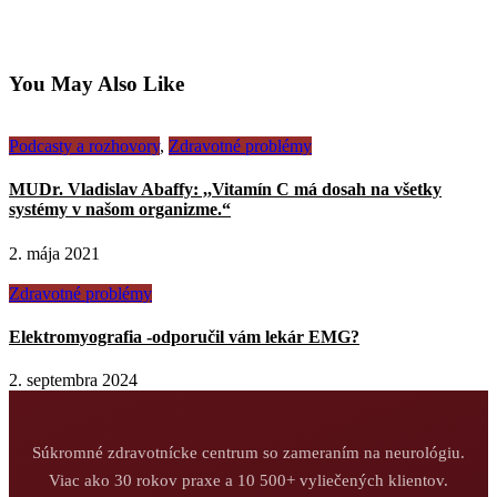
You May Also Like
Podcasty a rozhovory
,
Zdravotné problémy
MUDr. Vladislav Abaffy: ,,Vitamín C má dosah na všetky
systémy v našom organizme.“
2. mája 2021
Zdravotné problémy
Elektromyografia -odporučil vám lekár EMG?
2. septembra 2024
Súkromné zdravotnícke centrum so zameraním na neurológiu.
Viac ako 30 rokov praxe a 10 500+ vyliečených klientov.