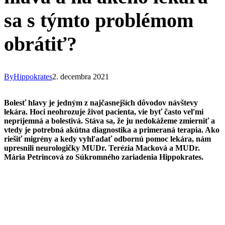
sa s týmto problémom
obrátiť?
By
Hippokrates
2. decembra 2021
Bolesť hlavy je jedným z najčasnejších dôvodov návštevy
lekára. Hoci neohrozuje život pacienta, vie byť často veľmi
nepríjemná a bolestivá. Stáva sa, že ju nedokážeme zmierniť a
vtedy je potrebná akútna diagnostika a primeraná terapia. Ako
riešiť migrény a kedy vyhľadať odbornú pomoc lekára, nám
upresnili neurologičky MUDr. Terézia Macková a MUDr.
Mária Petrincová zo Súkromného zariadenia Hippokrates.