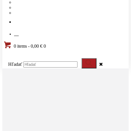
Náš tím
Cenník
Časté otázky
KONTAKT
SK
0 items
-
0,00 €
0
Hľadať