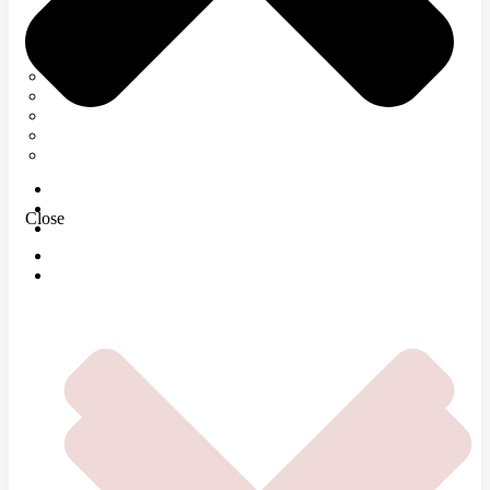
Neurológia
Tetanický syndróm
Elektromyografia
Rehabilitácia
Infúzna terapia
Regenerácia
E-SHOP
MAGAZÍN
Close
O NÁS
DOMOV
ČOMU SA VENUJEME