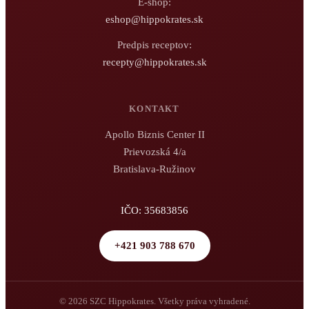
E-shop:
eshop@hippokrates.sk
Predpis receptov:
recepty@hippokrates.sk
KONTAKT
Apollo Biznis Center II
Prievozská 4/a
Bratislava-Ružinov
IČO: 35683856
+421 903 788 670
© 2026 SZC Hippokrates. Všetky práva vyhradené.