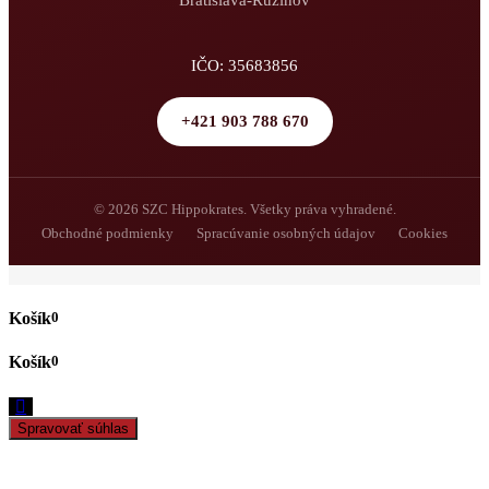
Bratislava-Ružinov
IČO: 35683856
+421 903 788 670
© 2026 SZC Hippokrates. Všetky práva vyhradené.
Obchodné podmienky
Spracúvanie osobných údajov
Cookies
0
0
Spravovať súhlas