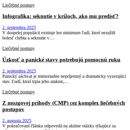
Liečebné postupy
Infografika: seknutie v krížoch, ako mu predísť?
2. septembra 2025
V dospelej populácii existuje len minimum ľudí, ktorí nezažili
bolesť chrbta a seknutie v…
Liečebné postupy
Úzkosť a panické stavy potrebujú pomocnú ruku
2. septembra 2025
Panický záchvat je mimoriadne nepríjemný a dramaticky vyzerajúci
stav. Ľudí, ktorí trpia jeho atakmi,…
Liečebné postupy
Z mozgovej príhody (CMP) cez komplex liečebných
postupov
2. augusta 2025
V pokračovaní článku odpovedá na akútne otázky týkajúce sa