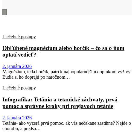
Liečebné postupy
Obľúbené magnézium alebo horčík – čo sa o ňom
oplatí vedieť?
2. januára 2026
Magnézium, teda horčík, patrí k najpopulárnejším doplnkom výživy.
Ľudia si ho doprajú po náročnom…
Liečebné postupy
Infografika: Tetánia a tetanické záchvaty, prvá
pomoc a správne kroky pri prejavoch tetánie
2. januára 2026
Tetánia- ako vyzerá prvá pomoc, ak vás nečakane zastihne? Nejde o
chorobu, a predsa…