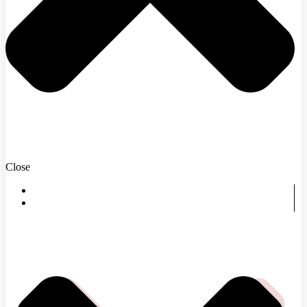
Close
DOMOV
ČOMU SA VENUJEME