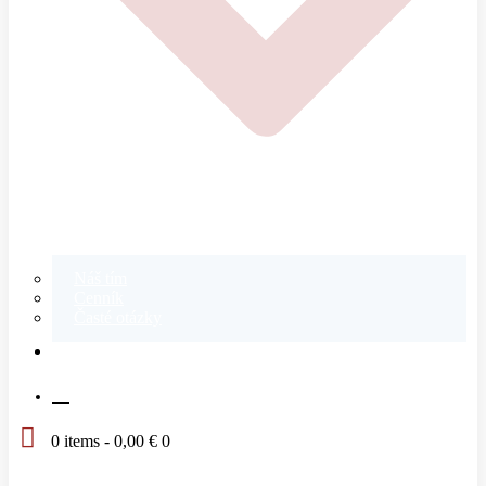
Náš tím
Cenník
Časté otázky
KONTAKT
SK
0 items
-
0,00 €
0