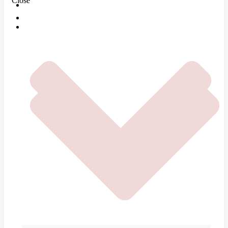
Close
O NÁS
DOMOV
ČOMU SA VENUJEME