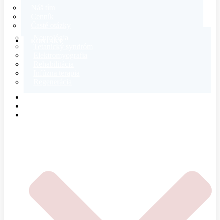
Náš tím
Cenník
Časté otázky
Neurológia
KONTAKT
Tetanický syndróm
Elektromyografia
Rehabilitácia
Infúzna terapia
Regenerácia
E-SHOP
MAGAZÍN
O NÁS