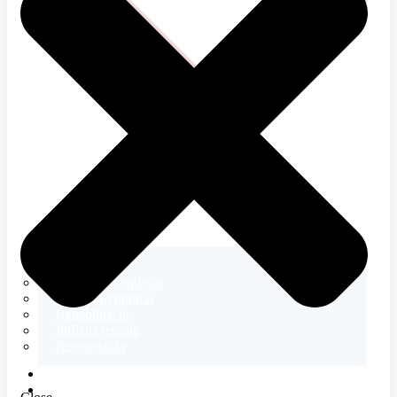
Neurológia
Tetanický syndróm
Elektromyografia
Rehabilitácia
Infúzna terapia
Regenerácia
E-SHOP
MAGAZÍN