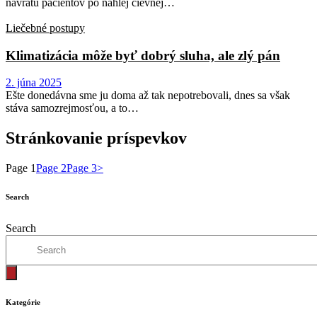
návratu pacientov po náhlej cievnej…
Liečebné postupy
Klimatizácia môže byť dobrý sluha, ale zlý pán
2. júna 2025
Ešte donedávna sme ju doma až tak nepotrebovali, dnes sa však
stáva samozrejmosťou, a to…
Stránkovanie príspevkov
Page
1
Page
2
Page
3
>
Search
Search
Kategórie