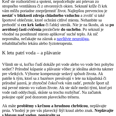
Keď ste rozhorúčení a spotení, nepodceňujte ani prievan zo
stropného ventilátora či z otvorených okien. Seknuté kríže či krk
vám môžu poriadne znepríjemniť život. Najlepšou prevenciou je
nestáť v blízkosti zdroja chladného vzduchu
a zvoliť si také
športové oblečenie, ktoré ochráni citlivé miesta. Nehanbite sa
prehodiť si
cez krk šatku
či ľahký uterák. Nie je na škodu, ak sa
po
aeróbnej časti cvičenia
prezlečiete
do suchého
. Po seknutí je
vhodné na postihnuté miesto aplikovať suché teplo. Ak nič
nepomáha, nečakajte na zázrak a
navštívte neurológa
,
rehabilitačného lekára alebo fyzioterapeuta.
K letu patrí voda – a plávanie
Všimli ste si, koľko ľudí dokáže pri vode alebo vo vode bez pohybu
sedieť? Prírodné kúpanie a plávanie vôbec je ideálna aktivita takmer
pre všetkých. Výborne kompenzuje sedavý spôsob života. Ak
patríte k tým, ktorí sa z bazénov presúvajú v lete na kúpaliská či
prírodné jazerá, je zbytočné čokoľvek vám radiť, pretože šport už
má pevné miesto vo vašom živote. Ak ste skôr medzi tými, ktorí pri
vode radi oddychujú, skúste sa trochu rozhýbať. Na začiatok
pokojne opäť pod dozorom plaveckého trénera.
Ak máte
problémy s krčnou a hrudnou chrbticou
, neplávajte
prsia. Vhodný je pre vás plavecký štýl kraul alebo znak.
Neplávajte
s hlavou nad vodou, ponárajte sa
.