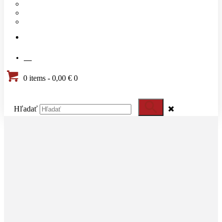
Náš tím
Cenník
Časté otázky
KONTAKT
SK
0 items
-
0,00 €
0
Hľadať