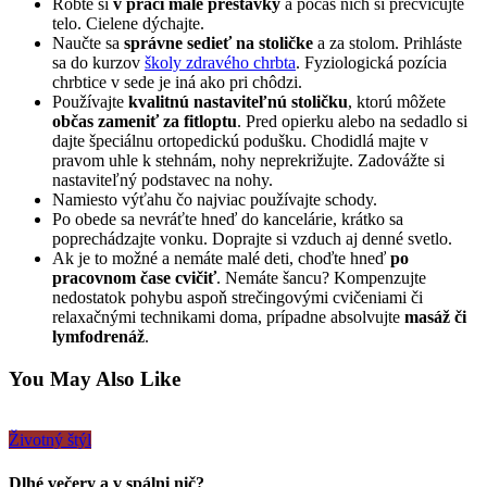
Robte si
v práci malé prestávky
a počas nich si precvičujte
telo. Cielene dýchajte.
Naučte sa
správne sedieť na stoličke
a za stolom. Prihláste
sa do kurzov
školy zdravého chrbta
. Fyziologická pozícia
chrbtice v sede je iná ako pri chôdzi.
Používajte
kvalitnú nastaviteľnú stoličku
, ktorú môžete
občas zameniť za fitloptu
. Pred opierku alebo na sedadlo si
dajte špeciálnu ortopedickú podušku. Chodidlá majte v
pravom uhle k stehnám, nohy neprekrižujte. Zadovážte si
nastaviteľný podstavec na nohy.
Namiesto výťahu čo najviac používajte schody.
Po obede sa nevráťte hneď do kancelárie, krátko sa
poprechádzajte vonku. Doprajte si vzduch aj denné svetlo.
Ak je to možné a nemáte malé deti, choďte hneď
po
pracovnom čase cvičiť
. Nemáte šancu? Kompenzujte
nedostatok pohybu aspoň strečingovými cvičeniami či
relaxačnými technikami doma, prípadne absolvujte
masáž či
lymfodrenáž
.
You May Also Like
Životný štýl
Dlhé večery a v spálni nič?