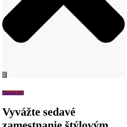
Životný štýl
Vyvážte sedavé
zamestnanie štýlovým