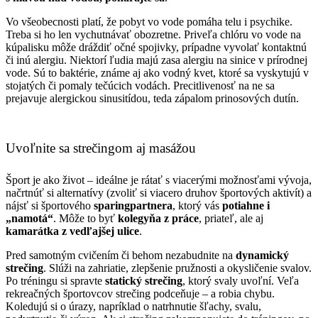
Vo všeobecnosti platí, že pobyt vo vode pomáha telu i psychike.
Treba si ho len vychutnávať obozretne. Priveľa chlóru vo vode na
kúpalisku môže dráždiť očné spojivky, prípadne vyvolať kontaktnú
či inú alergiu. Niektorí ľudia majú zasa alergiu na sinice v prírodnej
vode. Sú to baktérie, známe aj ako vodný kvet, ktoré sa vyskytujú v
stojatých či pomaly tečúcich vodách. Precitlivenosť na ne sa
prejavuje alergickou sinusitídou, teda zápalom prinosových dutín.
Uvoľnite sa strečingom aj masážou
Šport je ako život – ideálne je rátať s viacerými možnosťami vývoja,
načrtnúť si alternatívy (zvoliť si viacero druhov športových aktivít) a
nájsť si športového
sparingpartnera
, ktorý vás
potiahne i
„namotá“
. Môže to byť
kolegyňa z práce
, priateľ, ale aj
kamarátka z vedľajšej ulice
.
Pred samotným cvičením či behom nezabudnite na
dynamický
strečing
. Slúži na zahriatie, zlepšenie pružnosti a okysličenie svalov.
Po tréningu si spravte
statický strečing
, ktorý svaly uvoľní. Veľa
rekreačných športovcov strečing podceňuje – a robia chybu.
Koledujú si o úrazy, napríklad o natrhnutie šľachy, svalu,