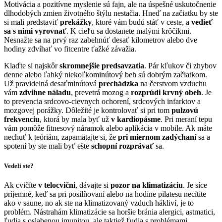
Motivácia a pozitívne myslenie sú fajn, ale na úspešné uskutočnenie
dlhodobých zmien životného štýlu nestačia. Hneď na začiatku by ste
si mali predstaviť
prekážky
, ktoré vám budú stáť v ceste, a
vedieť
sa s nimi vyrovnať
. K cieľu sa dostanete malými krôčikmi.
Nesnažte sa na prvý raz zabehnúť desať kilometrov alebo dve
hodiny zdvíhať vo fitcentre ťažké závažia.
Klaďte si najskôr
skromnejšie predsavzatia
. Pár kľukov či zhybov
denne alebo ľahký niekoľkominútový beh sú dobrým začiatkom.
Už pravidelná desaťminútová
prechádzka
na čerstvom vzduchu
vám
zdvihne náladu
, prevetrá mozog a
rozprúdi krvný obeh
. Je
to prevencia srdcovo-cievnych ochorení, srdcových infarktov a
mozgovej porážky. Dôležité je kontrolovať si pri tom
pulzovú
frekvenciu
, ktorá by mala byť už
v kardiopásme
. Pri meraní tepu
vám pomôže fitnesový náramok alebo aplikácia v mobile. Ak máte
nechuť k teóriám, zapamätajte si, že
pri miernom zadýchaní
sa a
spotení by ste mali byť ešte
schopní rozprávať
sa.
Vedeli ste?
Ak cvičíte
v telocvični
, dávajte si
pozor na klimatizáciu
. Je síce
príjemné, keď sa pri posilňovaní alebo na hodine pilatesu necítite
ako v saune, no ak ste na klimatizovaný vzduch hákliví, je to
problém. Nástrahám klimatizácie sa horšie bránia alergici, astmatici,
ľudia s oslabenou imunitou, ale taktiež ľudia s problémami