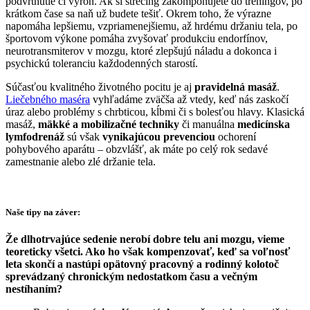
podvrtnutie či výron. Ak si strečing zakomponujete do tréningov, po
krátkom čase sa naň už budete tešiť. Okrem toho, že výrazne
napomáha lepšiemu, vzpriamenejšiemu, až hrdému držaniu tela, po
športovom výkone pomáha zvyšovať produkciu endorfínov,
neurotransmiterov v mozgu, ktoré zlepšujú náladu a dokonca i
psychickú toleranciu každodenných starostí.
Súčasťou kvalitného životného pocitu je aj
pravidelná masáž
.
Liečebného maséra
vyhľadáme zväčša až vtedy, keď nás zaskočí
úraz alebo problémy s chrbticou, kĺbmi či s bolesťou hlavy. Klasická
masáž,
mäkké a mobilizačné techniky
či manuálna
medicínska
lymfodrenáž
sú však
vynikajúcou prevenciou
ochorení
pohybového aparátu – obzvlášť, ak máte po celý rok sedavé
zamestnanie alebo zlé držanie tela.
Naše tipy na záver:
Že dlhotrvajúce sedenie nerobí dobre telu ani mozgu, vieme
teoreticky všetci. Ako ho však kompenzovať, keď sa voľnosť
leta skončí a nastúpi opätovný pracovný a rodinný kolotoč
sprevádzaný chronickým nedostatkom času a večným
nestíhaním?