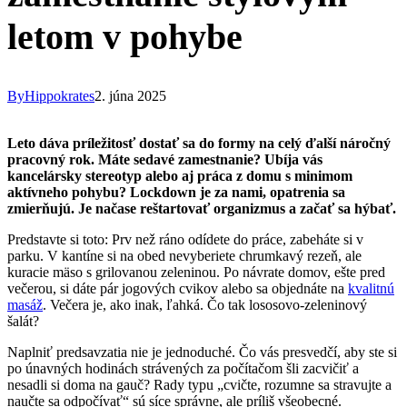
letom v pohybe
By
Hippokrates
2. júna 2025
Leto dáva príležitosť dostať sa do formy na celý ďalší náročný
pracovný rok. Máte sedavé zamestnanie? Ubíja vás
kancelársky stereotyp alebo aj práca z domu s minimom
aktívneho pohybu? Lockdown je za nami, opatrenia sa
zmierňujú. Je načase reštartovať organizmus a začať sa hýbať.
Predstavte si toto: Prv než ráno odídete do práce, zabeháte si v
parku. V kantíne si na obed nevyberiete chrumkavý rezeň, ale
kuracie mäso s grilovanou zeleninou. Po návrate domov, ešte pred
večerou, si dáte pár jogových cvikov alebo sa objednáte na
kvalitnú
masáž
. Večera je, ako inak, ľahká. Čo tak lososovo-zeleninový
šalát?
Naplniť predsavzatia nie je jednoduché. Čo vás presvedčí, aby ste si
po únavných hodinách strávených za počítačom šli zacvičiť a
nesadli si doma na gauč? Rady typu „cvičte, rozumne sa stravujte a
naučte sa odpočívať“ sú síce správne, ale príliš všeobecné.