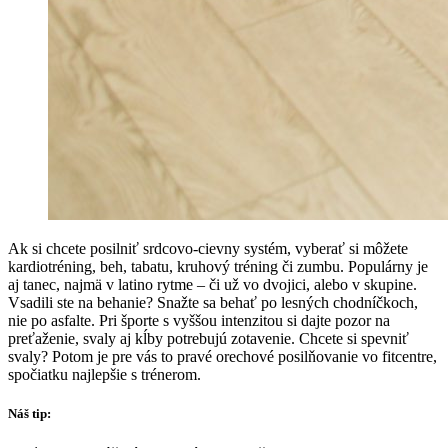
Ak si chcete posilniť srdcovo-cievny systém, vyberať si môžete
kardiotréning, beh, tabatu, kruhový tréning či zumbu. Populárny je
aj tanec, najmä v latino rytme – či už vo dvojici, alebo v skupine.
Vsadili ste na behanie? Snažte sa behať po lesných chodníčkoch,
nie po asfalte. Pri športe s vyššou intenzitou si dajte pozor na
preťaženie, svaly aj kĺby potrebujú zotavenie. Chcete si spevniť
svaly? Potom je pre vás to pravé orechové posilňovanie vo fitcentre,
spočiatku najlepšie s trénerom.
Náš tip: