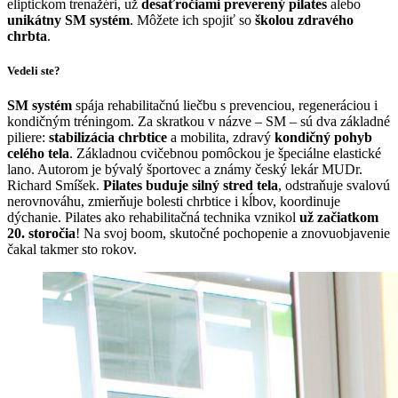
eliptickom trenažéri, už
desaťročiami preverený pilates
alebo
unikátny SM systém
. Môžete ich spojiť so
školou zdravého
chrbta
.
Vedeli ste?
SM systém
spája rehabilitačnú liečbu s prevenciou, regeneráciou i
kondičným tréningom. Za skratkou v názve – SM – sú dva základné
piliere:
stabilizácia chrbtice
a mobilita, zdravý
kondičný pohyb
celého tela
. Základnou cvičebnou pomôckou je špeciálne elastické
lano. Autorom je bývalý športovec a známy český lekár MUDr.
Richard Smíšek.
Pilates buduje silný stred tela
, odstraňuje svalovú
nerovnováhu, zmierňuje bolesti chrbtice i kĺbov, koordinuje
dýchanie. Pilates ako rehabilitačná technika vznikol
už začiatkom
20. storočia
! Na svoj boom, skutočné pochopenie a znovuobjavenie
čakal takmer sto rokov.