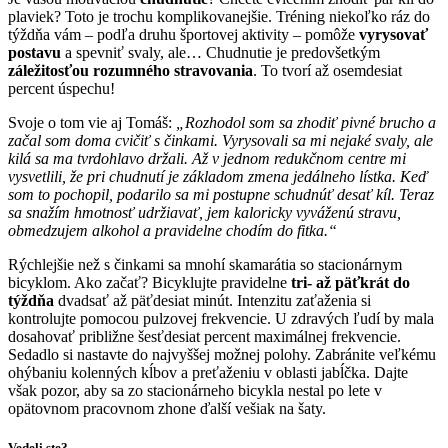
plaviek? Toto je trochu komplikovanejšie. Tréning niekoľko ráz do
týždňa vám – podľa druhu športovej aktivity – pomôže
vyrysovať
postavu
a spevniť svaly, ale… Chudnutie je predovšetkým
záležitosťou rozumného stravovania
. To tvorí až osemdesiat
percent úspechu!
Svoje o tom vie aj Tomáš:
„Rozhodol som sa zhodiť pivné brucho a
začal som doma cvičiť s činkami. Vyrysovali sa mi nejaké svaly, ale
kilá sa ma tvrdohlavo držali. Až v jednom redukčnom centre mi
vysvetlili, že pri chudnutí je základom zmena jedálneho lístka. Keď
som to pochopil, podarilo sa mi postupne schudnúť desať kíl. Teraz
sa snažím hmotnosť udržiavať, jem kaloricky vyváženú stravu,
obmedzujem alkohol a pravidelne chodím do fitka.“
Rýchlejšie než s činkami sa mnohí skamarátia so stacionárnym
bicyklom. Ako začať? Bicyklujte pravidelne
tri- až päťkrát do
týždňa
dvadsať až päťdesiat minút. Intenzitu zaťaženia si
kontrolujte pomocou pulzovej frekvencie. U zdravých ľudí by mala
dosahovať približne šesťdesiat percent maximálnej frekvencie.
Sedadlo si nastavte do najvyššej možnej polohy. Zabránite veľkému
ohýbaniu kolenných kĺbov a preťaženiu v oblasti jabĺčka. Dajte
však pozor, aby sa zo stacionárneho bicykla nestal po lete v
opätovnom pracovnom zhone ďalší vešiak na šaty.
Vedeli ste?