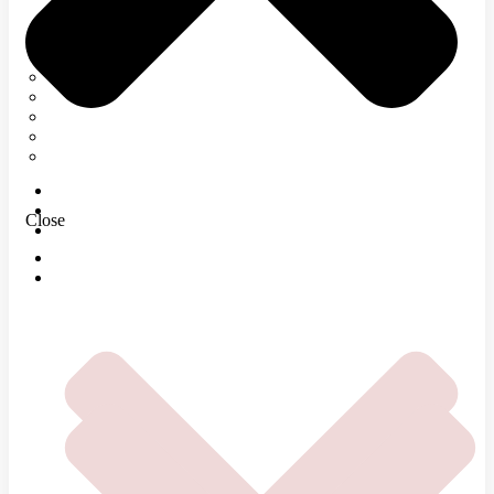
Neurológia
Tetanický syndróm
Elektromyografia
Rehabilitácia
Infúzna terapia
Regenerácia
E-SHOP
MAGAZÍN
Close
O NÁS
DOMOV
ČOMU SA VENUJEME