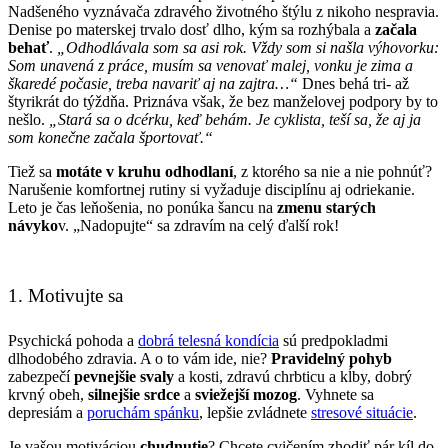
Nadšeného vyznávača zdravého životného štýlu z nikoho nespravia.
Denise po materskej trvalo dosť dlho, kým sa rozhýbala a
začala
behať
.
„Odhodlávala som sa asi rok. Vždy som si našla výhovorku:
Som unavená z práce, musím sa venovať malej, vonku je zima a
škaredé počasie, treba navariť aj na zajtra…“
Dnes behá tri- až
štyrikrát do týždňa. Priznáva však, že bez manželovej podpory by to
nešlo.
„Stará sa o dcérku, keď behám. Je cyklista, teší sa, že aj ja
som konečne začala športovať.“
Tiež sa
motáte v kruhu odhodlaní
, z ktorého sa nie a nie pohnúť?
Narušenie komfortnej rutiny si vyžaduje disciplínu aj odriekanie.
Leto je čas leňošenia, no ponúka šancu na
zmenu starých
návyko
v. „Nadopujte“ sa zdravím na celý ďalší rok!
1. Motivujte sa
Psychická pohoda a
dobrá telesná kondícia
sú predpokladmi
dlhodobého zdravia. A o to vám ide, nie?
Pravidelný pohyb
zabezpečí
pevnejšie svaly
a kosti, zdravú chrbticu a kĺby, dobrý
krvný obeh,
silnejšie srdce
a
sviežejší mozog
. Vyhnete sa
depresiám a
poruchám spánku
, lepšie zvládnete
stresové situácie
.
Je vašou motiváciou
chudnutie
? Chcete cvičením zhodiť pár kíl do