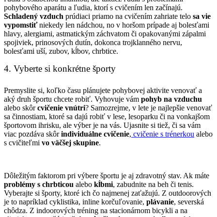
pohybového aparátu a ľudia, ktorí s cvičením len začínajú.
Schladený vzduch
prúdiaci priamo na cvičením zahriate telo
sa vie
vypomstiť
niekedy len nádchou, no v horšom prípade aj bolesťami
hlavy, alergiami, astmatickým záchvatom či opakovanými zápalmi
spojiviek, prinosových dutín, dokonca trojklanného nervu,
bolesťami uší, zubov, kĺbov, chrbtice.
4. Vyberte si konkrétne športy
Premyslite si, koľko času plánujete pohybovej aktivite venovať a
aký druh športu chcete robiť. Vyhovuje vám
pohyb na vzduchu
alebo skôr
cvičenie vnútri
? Samozrejme, v lete je najlepšie venovať
sa činnostiam, ktoré sa dajú robiť v lese, lesoparku či na vonkajšom
športovom ihrisku, ale výber je na vás. Ujasnite si tiež, či sa vám
viac pozdáva skôr
individuálne cvičenie
,
cvičenie s trénerkou
alebo
s cvičiteľmi
vo väčšej skupine
.
Dôležitým faktorom pri výbere športu je aj zdravotný stav. Ak máte
problémy s chrbticou
alebo
kĺbmi
, zabudnite na beh či tenis.
Vyberajte si športy, ktoré ich čo najmenej zaťažujú. Z outdoorových
je to napríklad cyklistika, inline korčuľovanie,
plávanie
, severská
chôdza. Z indoorových tréning na stacionárnom bicykli a na