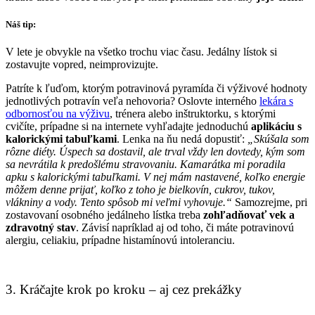
Náš tip:
V lete je obvykle na všetko trochu viac času. Jedálny lístok si
zostavujte vopred, neimprovizujte.
Patríte k ľuďom, ktorým potravinová pyramída či výživové hodnoty
jednotlivých potravín veľa nehovoria? Oslovte interného
lekára s
odbornosťou na výživu
, trénera alebo inštruktorku, s ktorými
cvičíte, prípadne si na internete vyhľadajte jednoduchú
aplikáciu s
kalorickými tabuľkami
. Lenka na ňu nedá dopustiť:
„Skúšala som
rôzne diéty. Úspech sa dostavil, ale trval vždy len dovtedy, kým som
sa nevrátila k predošlému stravovaniu. Kamarátka mi poradila
apku s kalorickými tabuľkami. V nej mám nastavené, koľko energie
môžem denne prijať, koľko z toho je bielkovín, cukrov, tukov,
vlákniny a vody. Tento spôsob mi veľmi vyhovuje.“
Samozrejme, pri
zostavovaní osobného jedálneho lístka treba
zohľadňovať vek a
zdravotný stav
. Závisí napríklad aj od toho, či máte potravinovú
alergiu, celiakiu, prípadne histamínovú intoleranciu.
3. Kráčajte krok po kroku – aj cez prekážky