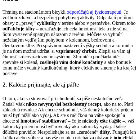
Tréning na stacionárnom bicykli
odporúčajú aj fyzioterapeuti
. Je
voľbou zdravej a bezpečnej pohybovej aktivity. Odpadajú pri ňom
obavy z „pravej“
cyklistiky
v teréne alebo v premávke. Okrem toho
odľahčuje kĺby
– nezaťažuje ich celá hmotnosť tela a nie sú na
ňom vystavené spätným nárazom z terénu. Môžete sa vyhnúť
neželaným vedľajším pohybom v kolennom, bedrovom a
členkovom kĺbe. Pri správnom nastavení výšky sedadla a kormidla
je na ňom možné udržať si
vzpriamený chrbát
. Zlepší sa vám aj
činnosť srdcovo-cievneho systému. Zhrnuté a podčiarknuté:
spevníte si kolená,
zosilnejú vám dolné končatiny
a ako bonus k
tomu máte výdatný kardiotréning, ktorý efektívne smeruje ku krajšej
postave.
2. Kalórie prijímajte, ale aj páľte
O tom, ako sa stravovať pri chudnutí, sa píše neskutočne veľa.
Zatiaľ však
nikto nevymyslel bezbolestný recept
, ako na to. Platí
základná rovnica: Ak chcete schudnúť, váš denný kalorický príjem
musí byť nižší ako výdaj. Ak ste s ručičkou na váhe spokojní a
chcete si
hmotnosť stabilizovať
– čo je
niekedy ešte ťažšie
–, váš
kalorický príjem musí byť rovnaký ako kalorický výdaj. Ďalšie
dôležité pravidlo: Nespoliehajte sa na „zaručené“
diéty
. Fungujú len
krátko alebo vôbec a navyše po nich prichádza obávaný
jojo efekt
.