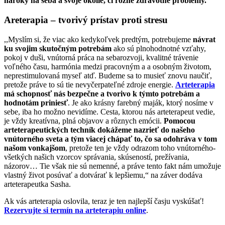
nároky na seba a svoje okolie, či rôzne zdravotné problémy.“
Areterapia – tvorivý prístav proti stresu
,,Myslím si, že viac ako kedykoľvek predtým, potrebujeme
návrat
ku svojim skutočným potrebám
ako sú plnohodnotné vzťahy,
pokoj v duši, vnútorná práca na sebarozvoji, kvalitné trávenie
voľného času, harmónia medzi pracovným a a osobným životom,
neprestimulovaná myseľ atď. Budeme sa to musieť znovu naučiť,
pretože práve to sú tie nevyčerpateľné zdroje energie.
Arteterapia
má schopnosť nás bezpečne a tvorivo k týmto potrebám a
hodnotám priniesť
. Je ako krásny farebný maják, ktorý nosíme v
sebe, iba ho možno nevidíme. Cesta, ktorou nás arteterapeut vedie,
je vždy kreatívna, plná objavov a rôznych emócii.
Pomocou
arteterapeutických techník dokážeme nazrieť do našeho
vnútorného sveta a tým viacej chápať to, čo sa odohráva v tom
našom vonkajšom
, pretože ten je vždy odrazom toho vnútorného-
všetkých našich vzorcov správania, skúseností, prežívania,
názorov… Tie však nie sú nemenné, a práve tento fakt nám umožuje
vlastný život posúvať a dotvárať k lepšiemu,“ na záver dodáva
arteterapeutka Sasha.
Ak vás arteterapia oslovila, teraz je ten najlepší časju vyskúšať!
Rezervujte si termín na arteterapiu online
.