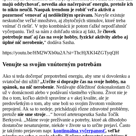
majú oddychovať, nevedia ako načerpávať energiu, pretože ich
to nikto neučil. Naopak trendom je robiť veľa aktivít a
pozornosť venovať aj nedôležitým správam.
Navyše existuje
neskutočne veľké množstvo, aj zbytočných stimulov, ktoré treba
vnímať či riešiť. V tejto kombinácii je potom ťažké nepodľahnúť
vyčerpaniu. Tiež sa nám z dohľadu stráca aj fakt, že
človek
potrebuje mať aj čas na svoje hobby, fyzické aktivity alebo aj
úplné nič nerobenie,
“ dodáva Sasha.
https://youtu.be/HM2WXb0ta2A?si=ThcHjXKI4ZGTyqQH
Venujte sa svojim vnútorným potrebám
Ako si teda dočerpať prepotrebnú energiu, aby sme si dovolenku a
sviatočné dni užili?
,,Určite si doprajte čas na svoje hobby, na
spánok, na nič nerobenie
. Nedávajte dôležitosť dokonalostiam či
už v domácnosti alebo v podávaní vlastného výkonu. Život nie je
iba o tom, koľko aktivít spravíme a v akej kvalite, ale je
predovšetkým o tom, aby sme boli so svojim životom vnútorne
prepojení. Ak sa to nedeje, prichádzajú rôzne zdravotné problémy,
pretože
nie sme stroje
…“ hovorí arteterapeutka Sasha Točík
Berkyová. ,,Máme svoje prežívanie a potreby, ktoré ak dlhodobo
dostatočne nesaturujeme, niekde v živote sa to určite prejaví. Často
je takýmto prejavom napr.
kontinuálna vyčerpanosť
, veľké