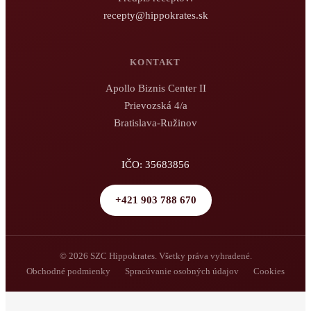
recepty@hippokrates.sk
KONTAKT
Apollo Biznis Center II
Prievozská 4/a
Bratislava-Ružinov
IČO: 35683856
+421 903 788 670
© 2026 SZC Hippokrates. Všetky práva vyhradené.
Obchodné podmienky
Spracúvanie osobných údajov
Cookies