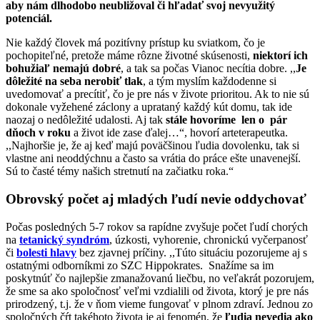
aby nám dlhodobo neubližoval či hľadať svoj nevyužitý
potenciál.
Nie každý človek má pozitívny prístup ku sviatkom, čo je
pochopiteľné, pretože máme rôzne životné skúsenosti,
niektorí ich
bohužiaľ nemajú dobré
, a tak sa počas Vianoc necítia dobre. ,,
Je
dôležité na seba nerobiť tlak
, a tým myslím každodenne si
uvedomovať a precítiť, čo je pre nás v živote prioritou. Ak to nie sú
dokonale vyžehené záclony a uprataný každý kút domu, tak ide
naozaj o nedôležité udalosti. Aj tak
stále hovoríme len o pár
dňoch v roku
a život ide zase ďalej…“, hovorí arteterapeutka.
,,Najhoršie je, že aj keď majú poväčšinou ľudia dovolenku, tak si
vlastne ani neoddýchnu a často sa vrátia do práce ešte unavenejší.
Sú to časté témy našich stretnutí na začiatku roka.“
Obrovský počet aj mladých ľudí nevie oddychovať
Počas posledných 5-7 rokov sa rapídne zvyšuje počet ľudí chorých
na
tetanický syndróm
, úzkosti, vyhorenie, chronickú vyčerpanosť
či
bolesti hlavy
bez zjavnej príčiny. ,,Túto situáciu pozorujeme aj s
ostatnými odborníkmi zo SZC Hippokrates. Snažíme sa im
poskytnúť čo najlepšie zmanažovanú liečbu, no veľakrát pozorujem,
že sme sa ako spoločnosť veľmi vzdialili od života, ktorý je pre nás
prirodzený, t.j. že v ňom vieme fungovať v plnom zdraví. Jednou zo
spoločných čŕt takéhoto života je aj fenomén, že
ľudia nevedia ako