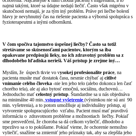
ochorenia. Najčastejšie k nám chodia pacienti s migrénami, a to
najmä takými, ktoré sa údajne nedajú liečiť. Často však migrénu v
skutočnosti nemajú, je za tým iný problém. Práve pri liečbe bolestí
hlavy je nevyhnutný čas na riešenie pacienta a výborná spolupráca s
fyzioterapeutmi a inými odborníkmi.
V čom spočíva tajomstvo úspešnej liečby? Často sa totiž
stretávame so skúsenosťami pacientov, ktorým sa iba
opakovane predpisujú lieky, no ich zdravotný problém sa z
dlhodobého hľadiska nerieši. Váš prístup je zrejme iný…
Myslím, že úspech tkvie vo v
ysokej profesionalite práce
, na
pacienta musíte mať dostatok času, nesmie chýbať aj
citlivé
vnímanie celého človeka
-nie len jeho telo (alebo dokonca len časť
chorého tela), ale aj ako bytosť emočnú, sociálnu, duchovnú…
Jednoducho mať
celostný prístup
. Štandardne sa u nás objednáva
na minimálne 40 min.
vstupné vyšetrenie
(výnimkou nie sú ani 90
min. vyšetrenia), a to potom umožňuje aj individuálny prístup, aj
vytvorenie spolupracujúceho vzťahu. Pacient musí mať pravdivú
informáciu o zdravotnom probléme a možnostiach liečby. Pokiaľ
sme presvedčení, že choroba sa dá celkom vyliečiť, dlhodobo a
trpezlivo sa o to pokúšame. Pokiaľ vieme, že ochorenie nemožno
vyliečiť, snažíme sa zmierniť jeho príznaky tak, aby sa zlepšila jeho