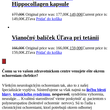
Hippocollagen kapsule
177,00€
Original price was: 177,00€.
149,00€
Current price is:
149,00€.Zľava
Pridať do košíka
Vianočný balíček Úľava pri tetánii
166,00€
Original price was: 166,00€.
159,00€
Current price is:
159,00€.Zľava
Pridať do košíka
Čomu sa vo vašom zdravotníckom centre venujete ešte okrem
ochoreniam chrbtice?
Všetkým neurologickým ochoreniam tak, ako to z našej
špecializácie vyplýva. Sústreďujeme sa však najmä na
liečbu blestí
hlavy
,
tetanického syndrómu
,
nespavosti
, syndrómu vyhorenia,
neuralgie… Kvalitnú starostlivosť vieme poskytnúť aj pacientom s
polyneuropatiou (bolestivé ochorenie nervov). Sú to ľudia s
chronickými ochoreniami, ktorí potrebujú okrem odbornej