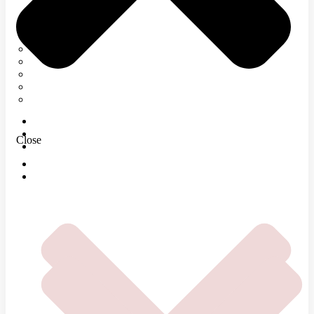
Neurológia
Tetanický syndróm
Elektromyografia
Rehabilitácia
Infúzna terapia
Regenerácia
E-SHOP
MAGAZÍN
Close
O NÁS
DOMOV
ČOMU SA VENUJEME