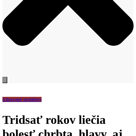
Zdravotné problémy
Tridsať rokov liečia
bolesť chrbta, hlavy, aj