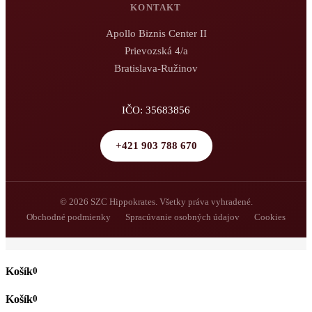
KONTAKT
Apollo Biznis Center II
Prievozská 4/a
Bratislava-Ružinov
IČO: 35683856
+421 903 788 670
© 2026 SZC Hippokrates. Všetky práva vyhradené.
Obchodné podmienky
Spracúvanie osobných údajov
Cookies
0
0