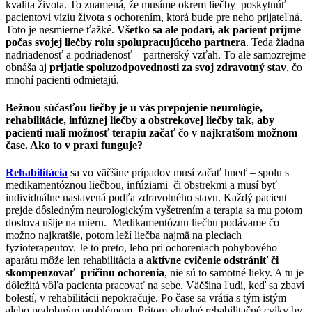
kvalita života. To znamená, že musíme okrem liečby poskytnúť
pacientovi víziu života s ochorením, ktorá bude pre neho prijateľná.
Toto je nesmierne ťažké.
Všetko sa ale podarí, ak pacient prijme
počas svojej liečby rolu spolupracujúceho partnera
. Teda žiadna
nadriadenosť a podriadenosť – partnerský vzťah. To ale samozrejme
obnáša aj
prijatie spoluzodpovednosti za svoj zdravotný stav
, čo
mnohí pacienti odmietajú.
Bežnou súčasťou liečby je u vás prepojenie neurológie,
rehabilitácie, infúznej liečby a obstrekovej liečby tak, aby
pacienti mali možnosť terapiu začať čo v najkratšom možnom
čase. Ako to v praxi funguje?
Rehabilitácia
sa vo väčšine prípadov musí začať hneď – spolu s
medikamentóznou liečbou, infúziami či obstrekmi a musí byť
individuálne nastavená podľa zdravotného stavu. Každý pacient
prejde dôsledným neurologickým vyšetrením a terapia sa mu potom
doslova ušije na mieru. Medikamentóznu liečbu podávame čo
možno najkratšie, potom leží liečba najmä na pleciach
fyzioterapeutov. Je to preto, lebo pri ochoreniach pohybového
aparátu môže len rehabilitácia a
aktívne cvičenie odstrániť či
skompenzovať príčinu ochorenia
, nie sú to samotné lieky. A tu je
dôležitá vôľa pacienta pracovať na sebe. Väčšina ľudí, keď sa zbaví
bolestí, v rehabilitácii nepokračuje. Po čase sa vrátia s tým istým
alebo podobným problémom. Pritom vhodné rehabilitačné cviky by