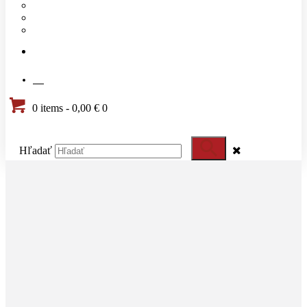
Náš tím
Cenník
Časté otázky
KONTAKT
SK
0 items
-
0,00 €
0
Hľadať