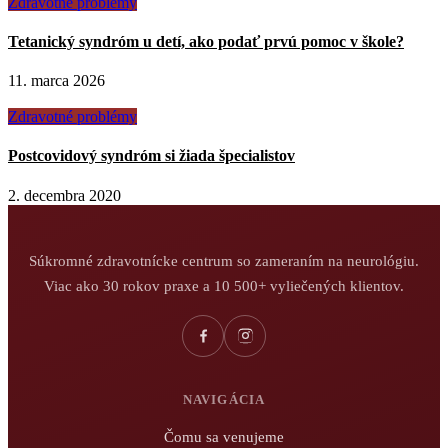
Zdravotné problémy
Tetanický syndróm u detí, ako podať prvú pomoc v škole?
11. marca 2026
Zdravotné problémy
Postcovidový syndróm si žiada špecialistov
2. decembra 2020
Súkromné zdravotnícke centrum so zameraním na neurológiu.
Viac ako 30 rokov praxe a 10 500+ vyliečených klientov.
NAVIGÁCIA
Čomu sa venujeme