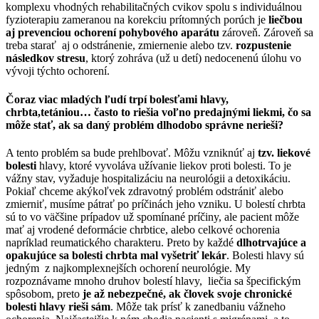
komplexu vhodných rehabilitačných cvikov spolu s individuálnou
fyzioterapiu zameranou na korekciu prítomných porúch je
liečbou
aj prevenciou ochorení pohybového aparátu
zároveň. Zároveň sa
treba starať aj o odstránenie, zmiernenie alebo tzv.
rozpustenie
následkov stresu
, ktorý zohráva (už u detí) nedocenenú úlohu vo
vývoji týchto ochorení.
Čoraz viac mladých ľudí trpí bolesťami hlavy,
chrbta,tetániou… často to riešia voľno predajnými liekmi, čo sa
môže stať, ak sa daný problém dlhodobo správne nerieši?
A tento problém sa bude prehlbovať. Môžu vzniknúť aj
tzv. liekové
bolesti
hlavy, ktoré vyvoláva užívanie liekov proti bolesti. To je
vážny stav, vyžaduje hospitalizáciu na neurológii a detoxikáciu.
Pokiaľ chceme akýkoľvek zdravotný problém odstrániť alebo
zmierniť, musíme pátrať po príčinách jeho vzniku. U bolestí chrbta
sú to vo väčšine prípadov už spomínané príčiny, ale pacient môže
mať aj vrodené deformácie chrbtice, alebo celkové ochorenia
napríklad reumatického charakteru. Preto by každé
dlhotrvajúce a
opakujúce sa bolesti chrbta mal vyšetriť lekár
. Bolesti hlavy sú
jedným z najkomplexnejších ochorení neurológie. My
rozpoznávame mnoho druhov bolestí hlavy, liečia sa špecifickým
spôsobom, preto
je až nebezpečné, ak človek svoje chronické
bolesti hlavy rieši sám
. Môže tak prísť k zanedbaniu vážneho