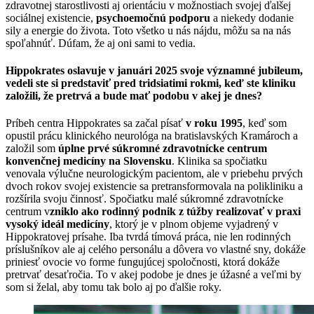
zdravotnej starostlivosti aj orientáciu v možnostiach svojej ďalšej
sociálnej existencie,
psychoemočnú podporu
a niekedy dodanie
sily a energie do života. Toto všetko u nás nájdu, môžu sa na nás
spoľahnúť. Dúfam, že aj oni sami to vedia.
Hippokrates oslavuje v januári 2025 svoje významné jubileum,
vedeli ste si predstaviť pred tridsiatimi rokmi, keď ste kliniku
založili, že pretrvá a bude mať podobu v akej je dnes?
Príbeh centra Hippokrates sa začal písať
v roku 1995
, keď som
opustil prácu klinického neurológa na bratislavských Kramároch a
založil som
úplne prvé súkromné zdravotnícke centrum
konvenčnej medicíny na Slovensku
. Klinika sa spočiatku
venovala výlučne neurologickým pacientom, ale v priebehu prvých
dvoch rokov svojej existencie sa pretransformovala na polikliniku a
rozšírila svoju činnosť. Spočiatku malé súkromné zdravotnícke
centrum v
zniklo ako rodinný podnik z túžby realizovať v praxi
vysoký ideál medicíny
, ktorý je v plnom objeme vyjadrený v
Hippokratovej prísahe. Iba tvrdá tímová práca, nie len rodinných
príslušníkov ale aj celého personálu a dôvera vo vlastné sny, dokáže
priniesť ovocie vo forme fungujúcej spoločnosti, ktorá dokáže
pretrvať desaťročia. To v akej podobe je dnes je úžasné a veľmi by
som si želal, aby tomu tak bolo aj po ďalšie roky.