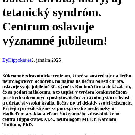
tetanický syndróm.
Centrum oslavuje
významné jubileum!
By
Hippokrates
2. januára 2025
Súkromné zdravotnícke centrum, ktoré sa sústreďuje na liečbu
neurologických ochorení, no najmä na liečbu bolesti chrbta,
oslavuje svoje jubilejné 30. výročie. Rodinná firma dokázala to,
čo sa podarí málokomu, a to uspieť v tvrdom konkurenčnom
prostredí súkromných poskytovateľov zdravotnej starostlivosti
a udržať si vysokú kvalitu liečby po tri dekády svojej existencie.
Pri tejto príležitosti sme sa porozprávali
s medicínskym
riaditeľom a zakladateľom Súkromného zdravotníckeho
centra Hippokrates, s.r.o., neurológom MUDr. Karolom
Točíkom, PhD.