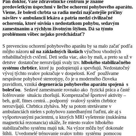
Pán doktor, Vaše zdravotnícke centrum je známe
predovšetkým úspechmi v liečbe ochorení pohybového aparátu.
Vieme, že bolesti chrbta sa radia medzi najčastejšie príčiny
návštev v ambulancii lekára a patria medzi civilizačné
ochorenia, ktoré súvisia s nedostatkom pohybu, sedavým
zamestnaním a rýchlym životným štýlom. Dá sa týmto
problémom vôbec nejako predchádzať?
S prevenciou ochorení pohybového aparátu by sa malo začať podľa
môjho názoru
už na základných školách
výučbou vhodných
rehabilitačných cvičení. Deti sedia viac, ako by mali, a preto sa už v
detstve dostatočne nerozvíjajú svaly tzv.
hlbokého stabilizačného
systému chrbtice
, ktoré ju podopierajú a spevňujú. Nedostatočný
vývoj týchto svalov pokračuje v dospelosti. Keď používame
nesprávne pohybové stereotypy, čo je u moderného človeka
pravidlom, vzniká
degenerácia pohybového aparátu spojená s
bolesťou
. Sedavé zamestnanie rovnako ako fyzická práca a časté
šoférovanie situáciu zhoršujú. Kompenzačné športové aktivity –
beh, golf, fitnes centrá…podporný svalový systém chrbtice
nerozvíjajú. Chrbtica zlyháva. My sa potom stretávame v
ambulanciách nielen s pohybovo zanedbanými ľuďmi, ale aj s
vyšportovanými pacientmi, u ktorých MRI vyšetrenie (nukleárna
magnetická rezonancia) ukáže, že miesto svalov hlbokého
stabilizačného systému majú tuk. Na výzor môžu byť dokonale
štíhli. Uvedomelé trénovanie svalov tohto systému pomocou