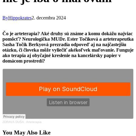
By
Hippokrates
2. decembra 2024
Čo je arteterapia? Aké druhy sú známe a komu dokážu najviac
pomôcť? Neurologička MUDr. Ester Točíková a arteterapeutka
Sasha Točík Berkyová prezradia odpoveď aj na najčastejšiu
otázku, či človeka môže vyliečiť akékoľvek maľovanie. Funguje
ako terapia aj obyčajné kreslenie na kancelársky papier v
domácom prostredí?
ZDRAVÁ DUŠA
·
Arteterapia
You May Also Like