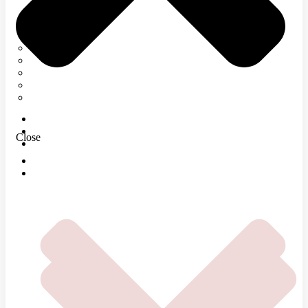
Neurológia
Tetanický syndróm
Elektromyografia
Rehabilitácia
Infúzna terapia
Regenerácia
E-SHOP
MAGAZÍN
Close
O NÁS
DOMOV
ČOMU SA VENUJEME