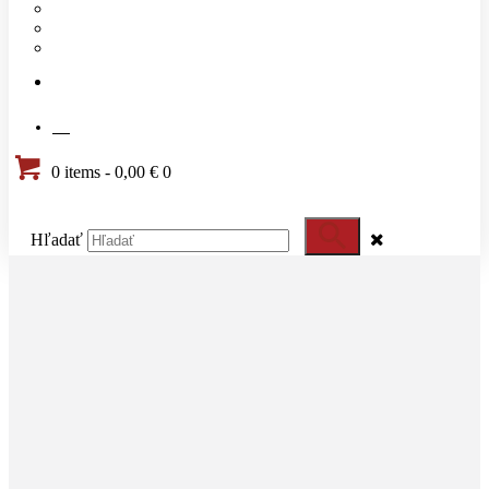
Náš tím
Cenník
Časté otázky
KONTAKT
SK
0 items
-
0,00 €
0
Hľadať