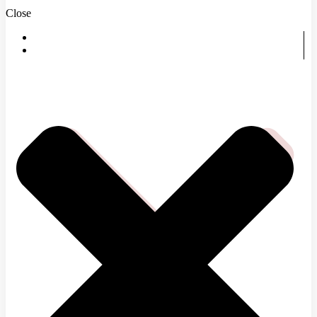
Close
DOMOV
ČOMU SA VENUJEME