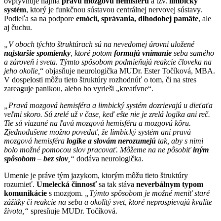
ovplyvňuje najmä
pravú mozgovú hemisféru
a tzv.
limbický
systém
, ktorý je funkčnou sústavou centrálnej nervovej sústavy.
Podieľa sa na podpore
emócií, správania, dlhodobej pamäte
, ale
aj čuchu.
„V oboch týchto štruktúrach sú na nevedomej úrovni uložené
najstaršie spomienky
, ktoré potom
formujú vnímanie
seba samého
a zároveň i sveta. Týmto spôsobom podmieňujú reakcie človeka na
jeho okolie,
“ objasňuje neurologička MUDr. Ester Točíková, MBA.
V dospelosti môžu tieto štruktúry rozhodnúť o tom, či na stres
zareaguje panikou, alebo ho vyrieši „kreatívne“.
„Pravá mozgová hemisféra a limbický systém dozrievajú u dieťaťa
veľmi skoro. Sú zrelé už v čase, keď ešte nie je zrelá logika ani reč.
Tie sú viazané na ľavú mozgovú hemisféru a mozgovú kôru.
Zjednodušene možno povedať, že limbický systém ani pravá
mozgová hemisféra
logike a slovám nerozumejú
tak, aby s nimi
bolo možné pomocou slov pracovať. Môžeme na ne pôsobiť
iným
spôsobom – bez slov
,“
dodáva neurologička.
Umenie je práve tým jazykom, ktorým môžu tieto štruktúry
rozumieť.
Umelecká činnosť
sa tak stáva
neverbálnym typom
komunikácie
s mozgom.
„Týmto spôsobom je možné meniť staré
zážitky či reakcie na seba a okolitý svet, ktoré neprospievajú kvalite
života,“
spresňuje MUDr. Točíková.