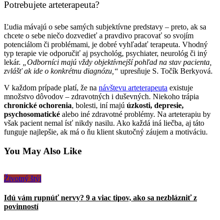
Potrebujete arteterapeuta?
Ľudia mávajú o sebe samých subjektívne predstavy – preto, ak sa
chcete o sebe niečo dozvedieť a pravdivo pracovať so svojím
potenciálom či problémami, je dobré vyhľadať terapeuta. Vhodný
typ terapie vie odporučiť aj psychológ, psychiater, neurológ či iný
lekár.
„Odborníci majú vždy objektívnejší pohľad na stav pacienta,
zvlášť ak ide o konkrétnu diagnózu,“
upresňuje S. Točík Berkyová.
V každom prípade platí, že na
návštevu arteterapeuta
existuje
množstvo dôvodov – zdravotných i duševných. Niekoho trápia
chronické ochorenia
, bolesti, iní majú
úzkosti, depresie,
psychosomatické
alebo iné zdravotné problémy. Na arteterapiu by
však pacient nemal ísť nikdy nasilu. Ako každá iná liečba, aj táto
funguje najlepšie, ak má o ňu klient skutočný záujem a motiváciu.
You May Also Like
Životný štýl
Idú vám rupnúť nervy? 9 a viac tipov, ako sa nezblázniť z
povinností