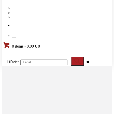
Náš tím
Cenník
Časté otázky
KONTAKT
SK
0 items
-
0,00 €
0
Hľadať