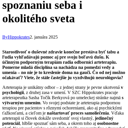
spoznaniu seba i
okolitého sveta
By
Hippokrates
2. januára 2025
Starostlivosť o duševné zdravie konečne prestáva byť tabu a
ľudia vyhľadávajú pomoc aj pre svoju boľavú dušu. K
účinným podporným terapiám radia odborníci arteterapiu.
Pomerne mladá disciplína sa nachádza na pomedzí vedy a
umenia – no nie je to kreslenie doma na gauči. Čo od nej možno
očakávať? Viete, že stále častejšie ju vyzdvihujú neurológovia?
Arteterapia je unikátny odbor – z jednej strany je pevne ukotvená
v
psychológii
, z druhej zasa v umení. V SZC Hippokrates pracuje
arteterapeutka Sasha Točík Berkyová po umeleckej stránke najmä
s
výtvarným umením
. Vo svojej podstate je arteterapia podpornou
terapiou pre pacientov s rôznymi ochoreniami, ako aj psychickými
ťažkosťami, a cieľom je
naštartovať proces samoliečenia
. Vďaka
arteterapii si človek dokáže uvedomiť svoj vlastný,
jedinečný
potenciál
, hlbšie spoznať sám seba, a okrem toho aj
osobnostne