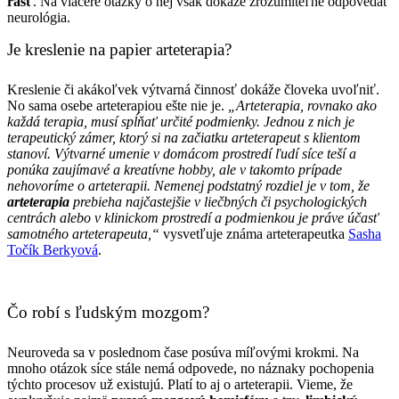
rásť
. Na viaceré otázky o nej však dokáže zrozumiteľne
odpovedať
neurológia.
Je kreslenie na papier arteterapia?
Kreslenie či akákoľvek výtvarná činnosť dokáže človeka uvoľniť.
No sama osebe arteterapiou ešte nie je.
„Arteterapia, rovnako ako
každá terapia, musí spĺňať určité podmienky. Jednou z nich je
terapeutický zámer, ktorý si na začiatku arteterapeut s klientom
stanoví. Výtvarné umenie v domácom prostredí ľudí síce teší a
ponúka zaujímavé a kreatívne hobby, ale v takomto prípade
nehovoríme o arteterapii. Nemenej podstatný rozdiel je v tom, že
arteterapia
prebieha najčastejšie v liečbných či psychologických
centrách alebo v klinickom prostredí a podmienkou je práve účasť
samotného arteterapeuta,“
vysvetľuje známa arteterapeutka
Sasha
Točík Berkyová
.
Čo robí s ľudským mozgom?
Neuroveda sa v poslednom čase posúva míľovými krokmi. Na
mnoho otázok síce stále nemá odpovede, no náznaky pochopenia
týchto procesov už existujú. Platí to aj o arteterapii. Vieme, že