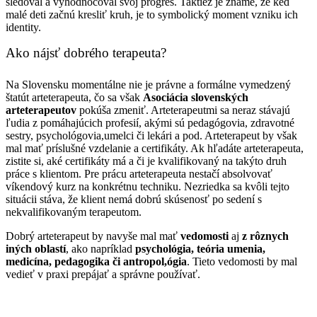
sledoval a vyhodnocoval svoj progres. Taktiež je známe, že keď
malé deti začnú kresliť kruh, je to symbolický moment vzniku ich
identity.
Ako nájsť dobrého terapeuta?
Na Slovensku momentálne nie je právne a formálne vymedzený
štatút arteterapeuta, čo sa však
Asociácia slovenských
arteterapeutov
pokúša zmeniť. Arteterapeutmi sa neraz stávajú
ľudia z pomáhajúcich profesií, akými sú pedagógovia, zdravotné
sestry, psychológovia,umelci či lekári a pod. Arteterapeut by však
mal mať príslušné vzdelanie a certifikáty. Ak hľadáte arteterapeuta,
zistite si, aké certifikáty má a či je kvalifikovaný na takýto druh
práce s klientom. Pre prácu arteterapeuta nestačí absolvovať
víkendový kurz na konkrétnu techniku. Nezriedka sa kvôli tejto
situácii stáva, že klient nemá dobrú skúsenosť po sedení s
nekvalifikovaným terapeutom.
Dobrý arteterapeut by navyše mal mať
vedomosti
aj
z rôznych
iných oblastí
, ako napríklad
psychológia, teória umenia,
medicína, pedagogika či antropol,ógia
. Tieto vedomosti by mal
vedieť v praxi prepájať a správne používať.