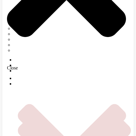
Neurológia
Tetanický syndróm
Elektromyografia
Rehabilitácia
Infúzna terapia
Regenerácia
E-SHOP
MAGAZÍN
Close
O NÁS
DOMOV
ČOMU SA VENUJEME