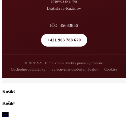
Prievozská 4/a
Bratislava-Ružinov
IČO: 35683856
+421 903 788 670
© 2026 SZC Hippokrates. Všetky práva vyhradené.
Obchodné podmienky
Spracúvanie osobných údajov
Cookies
0
0