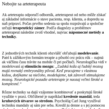
Nebojte sa arteterapeuta
Ak arteterapiu odporučí odborník, arteterapeut od neho môže získať
aj základné informácie o stave pacienta, resp. klienta, a dopredu sa
naň pripraví. Počas prvého sedenia sa spolu rozprávajú a spoločne
určujú
terapeutický zámer
. Podľa diagnózy a problémov
arteterapeut následne zvolí vhodné, najviac
nápomocné metódy a
techniky
.
Z jednotlivých techník klienti obzvlášť obľubujú
modelovanie
.
Patrí k zážitkovým formám terapie a pôsobí cez prácu rúk – najmä
ak väčšinu času trávite na mobile či pri počítači. Neurologička vidí v
modelovaní aj
stimuláciu mozgu
:
„Ľudská koža aj ľudský mozog
majú rovnaký embryonálny pôvod. Keď pracujeme s vlastnou
kožou, dotýkame sa niečoho, modelujeme, tak zároveň stimulujeme
mozog. Neurologické pozadie arteterapie je naozaj veľmi široké a
komplexné.“
Rôzne techniky sa dajú vzájomne kombinovať a poskytujú široké
využitie v praxi. Obľúbené je napríklad
kreslenie mandál
, teda
kruhových útvarov so stredom
. Psychológ Carl Jung využíval
techniku mandaly aj sám pre seba. Kreslil ju denne a s jej pomocou