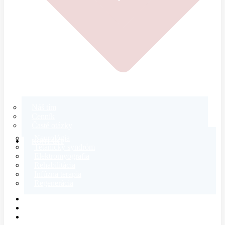
Náš tím
Cenník
Časté otázky
Neurológia
KONTAKT
Tetanický syndróm
Elektromyografia
Rehabilitácia
Infúzna terapia
Regenerácia
E-SHOP
MAGAZÍN
O NÁS