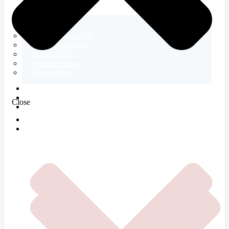
Neurológia
Tetanický syndróm
Elektromyografia
Rehabilitácia
Infúzna terapia
Regenerácia
E-SHOP
MAGAZÍN
Close
O NÁS
DOMOV
ČOMU SA VENUJEME