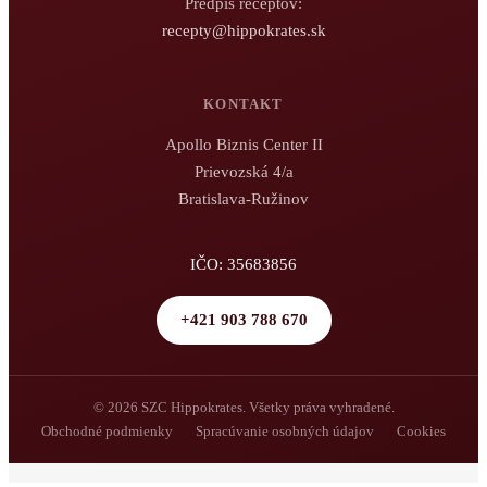
Predpis receptov:
recepty@hippokrates.sk
KONTAKT
Apollo Biznis Center II
Prievozská 4/a
Bratislava-Ružinov
IČO: 35683856
+421 903 788 670
© 2026 SZC Hippokrates. Všetky práva vyhradené.
Obchodné podmienky
Spracúvanie osobných údajov
Cookies