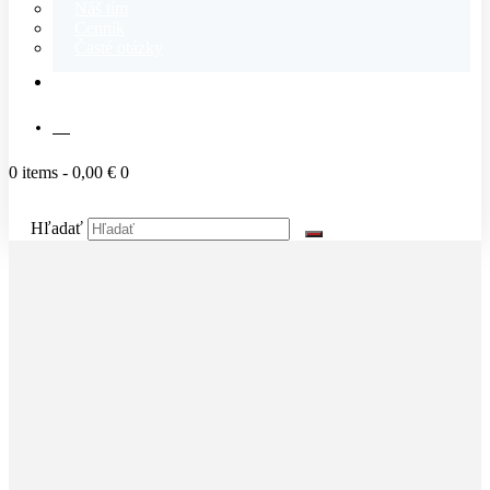
Náš tím
Cenník
Časté otázky
KONTAKT
SK
0 items
-
0,00 €
0
Hľadať