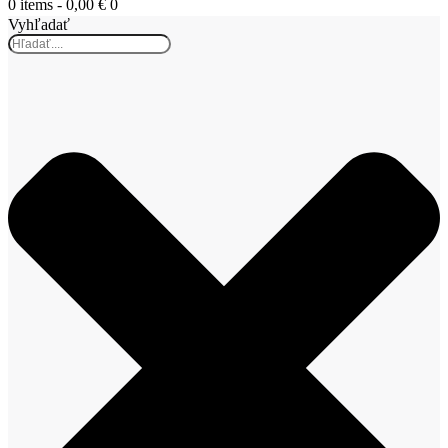
0 items
-
0,00 €
0
Vyhľadať