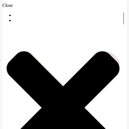
Close
DOMOV
ČOMU SA VENUJEME