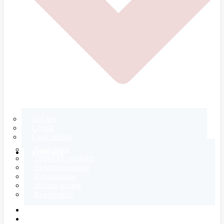
Náš tím
Cenník
Časté otázky
Neurológia
KONTAKT
Tetanický syndróm
Elektromyografia
Rehabilitácia
Infúzna terapia
Regenerácia
E-SHOP
MAGAZÍN