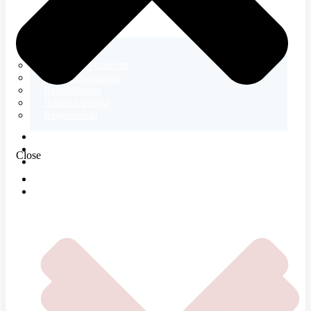
Neurológia
Tetanický syndróm
Elektromyografia
Rehabilitácia
Infúzna terapia
Regenerácia
E-SHOP
MAGAZÍN
Close
O NÁS
DOMOV
ČOMU SA VENUJEME