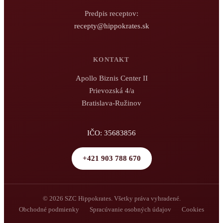
Predpis receptov:
recepty@hippokrates.sk
KONTAKT
Apollo Biznis Center II
Prievozská 4/a
Bratislava-Ružinov
IČO: 35683856
+421 903 788 670
© 2026 SZC Hippokrates. Všetky práva vyhradené.
Obchodné podmienky
Spracúvanie osobných údajov
Cookies