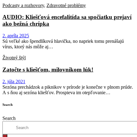
Podcasty a rozhovory
,
Zdravotné problémy
AUDIO: Kliešťová encefalitída sa spočiatku prejaví
ako bežná chrípka
2. apríla 2025
Sú veľké ako špendlíková hlavička, no napriek tomu prenášajú
vírus, ktorý nás môže aj…
Životný štýl
Zatočte s kliešťom, milovníkom lúk!
2. júla 2021
Sezóna prechádzok a piknikov v prírode je konečne v plnom prúde.
A s ňou aj sezóna kliešťov. Prospieva im otepľovanie…
Search
Search