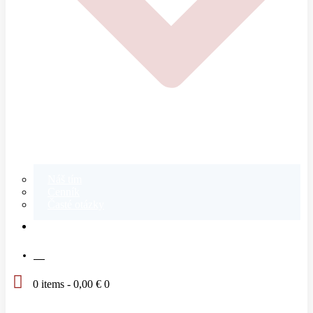
Náš tím
Cenník
Časté otázky
KONTAKT
SK
0 items
-
0,00 €
0