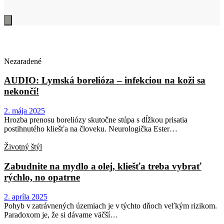
Nezaradené
AUDIO: Lymská borelióza – infekciou na koži sa
nekončí!
2. mája 2025
Hrozba prenosu boreliózy skutočne stúpa s dĺžkou prisatia
postihnutého kliešťa na človeku. Neurologička Ester…
Životný štýl
Zabudnite na mydlo a olej, kliešťa treba vybrať
rýchlo, no opatrne
2. apríla 2025
Pohyb v zatrávnených územiach je v týchto dňoch veľkým rizikom.
Paradoxom je, že si dávame väčší…