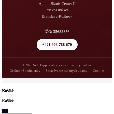
Apollo Biznis Center II
Prievozská 4/a
Bratislava-Ružinov
IČO: 35683856
+421 903 788 670
© 2026 SZC Hippokrates. Všetky práva vyhradené.
Obchodné podmienky
Spracúvanie osobných údajov
Cookies
0
0