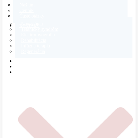
Náš tím
Cenník
Časté otázky
Neurológia
KONTAKT
Tetanický syndróm
Elektromyografia
Rehabilitácia
Infúzna terapia
Regenerácia
E-SHOP
MAGAZÍN
O NÁS