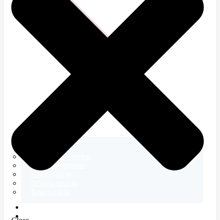
Neurológia
Tetanický syndróm
Elektromyografia
Rehabilitácia
Infúzna terapia
Regenerácia
E-SHOP
MAGAZÍN