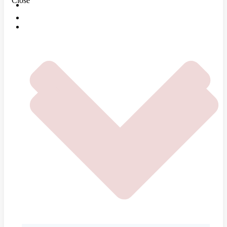
Close
O NÁS
DOMOV
ČOMU SA VENUJEME