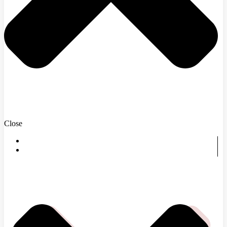
Close
DOMOV
ČOMU SA VENUJEME