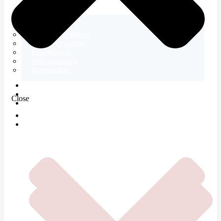
Neurológia
Tetanický syndróm
Elektromyografia
Rehabilitácia
Infúzna terapia
Regenerácia
E-SHOP
MAGAZÍN
Close
O NÁS
DOMOV
ČOMU SA VENUJEME