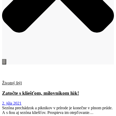
Životný štýl
Zatočte s kliešťom, milovníkom lúk!
2. júla 2021
Sezóna prechádzok a piknikov v prírode je konečne v plnom prúde.
A s ňou aj sezóna kliešťov. Prospieva im otepľovanie…