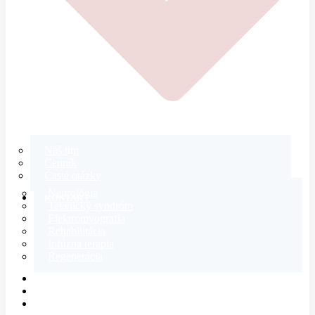
Náš tím
Cenník
Časté otázky
Neurológia
KONTAKT
Tetanický syndróm
Elektromyografia
Rehabilitácia
Infúzna terapia
Regenerácia
E-SHOP
MAGAZÍN
O NÁS