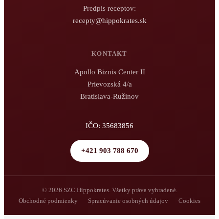
Predpis receptov:
recepty@hippokrates.sk
KONTAKT
Apollo Biznis Center II
Prievozská 4/a
Bratislava-Ružinov
IČO: 35683856
+421 903 788 670
© 2026 SZC Hippokrates. Všetky práva vyhradené.
Obchodné podmienky
Spracúvanie osobných údajov
Cookies