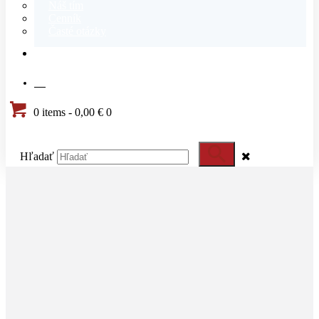
Náš tím
Cenník
Časté otázky
KONTAKT
SK
0 items
-
0,00 €
0
Hľadať