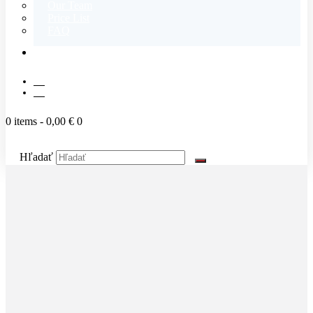
Our Team
Price List
FAQ
CONTACT
SK
EN
0 items
-
0,00 €
0
Hľadať