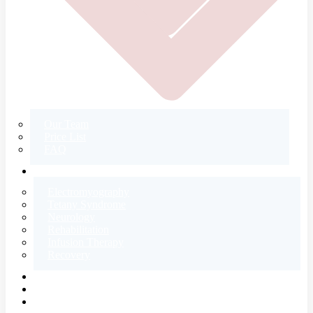
Our Team
Price List
FAQ
CONTACT
Electromyography
Tetany Syndrome
Neurology
Rehabilitation
Infusion Therapy
Recovery
E-SHOP
BLOG
ABOUT US