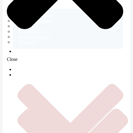
Electromyography
Tetany Syndrome
Neurology
Rehabilitation
Infusion Therapy
Recovery
ABOUT US
Close
HOME
SERVICES