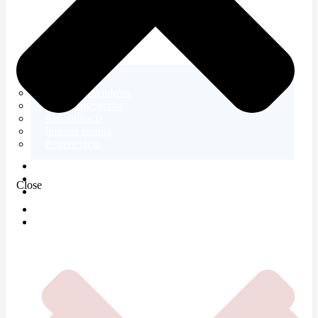
Neurológia
Tetanický syndróm
Elektromyografia
Rehabilitácia
Infúzna terapia
Regenerácia
E-SHOP
MAGAZÍN
Close
O NÁS
DOMOV
ČOMU SA VENUJEME