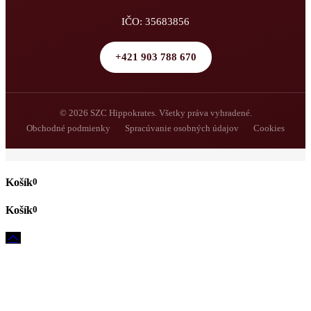
IČO: 35683856
+421 903 788 670
© 2026 SZC Hippokrates. Všetky práva vyhradené.
Obchodné podmienky
Spracúvanie osobných údajov
Cookies
0
0