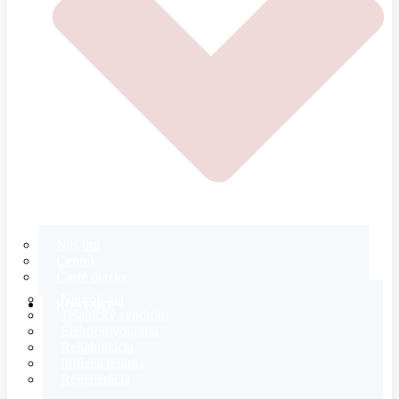
Náš tím
Cenník
Časté otázky
Neurológia
KONTAKT
Tetanický syndróm
Elektromyografia
Rehabilitácia
Infúzna terapia
Regenerácia