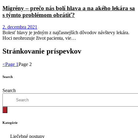
Migrény – prečo nás bolí hlava a na akého lekára sa
s týmto problémom obrátiť?
2. decembra 2021
Bolesť hlavy je jedným z najčasnejších dôvodov návštevy lekára.
Hoci neohrozuje život pacienta, vie…
Stránkovanie príspevkov
<
Page
1
Page
2
Search
Search
Kategórie
Liečebné postupy