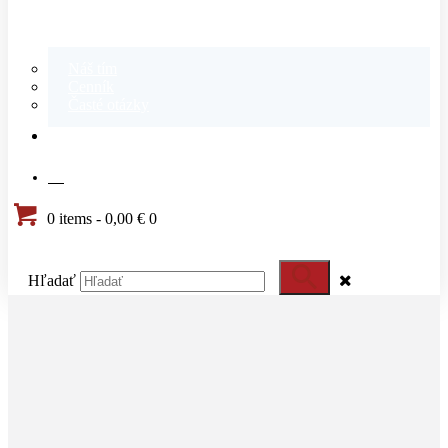
Náš tím
Cenník
Časté otázky
KONTAKT
SK
0 items
-
0,00 €
0
Hľadať