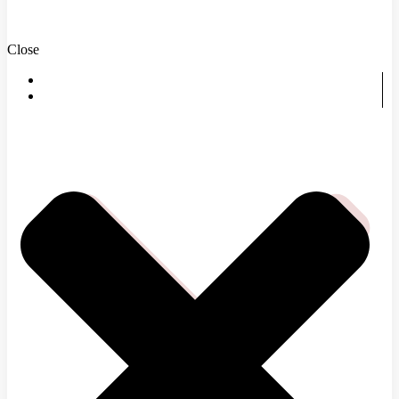
Close
DOMOV
ČOMU SA VENUJEME